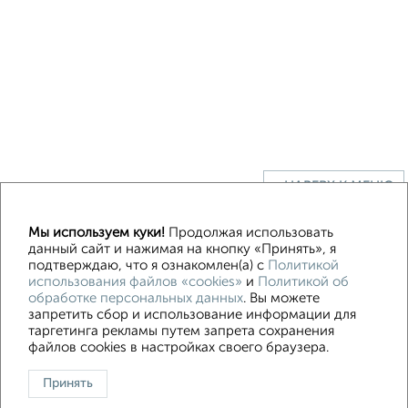
↑ НАВЕРХ К МЕНЮ
Мы используем куки!
Продолжая использовать
данный сайт и нажимая на кнопку «Принять», я
Контакты
Политика конфиденциальности
подтверждаю, что я ознакомлен(а) с
Политикой
Пользовательское соглашение
Брянск, улица Куйбышева 10
использования файлов «cookies»
и
Политикой об
обработке персональных данных
. Вы можете
© 2015–2026
Сайт-доска объявлений недвижимости
О проекте
запретить сбор и использование информации для
Реклама на портале
Новости
Статьи
Блог
Риэлторы
Агентства
таргетинга рекламы путем запрета сохранения
Застройщики
Ипотечный калькулятор
файлов cookies в настройках своего браузера.
Консультации по недвижимости
Разместить объявление
Принять
Скачать приложение
Соцсети (vk.com | t.me | dzen.ru)