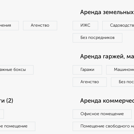
Аренда земельных 
чения
Агенство
ИЖС
Садоводст
Без посредников
Аренда гаржей, м
ражные боксы
Гаражи
Машиноме
Агенство
Без по
 (2)
Аренда коммерчес
Офисное помещение
ое помещение
Помещение свободного н