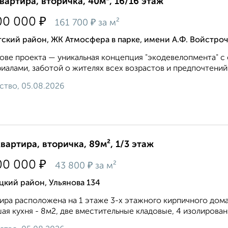
квартира, вторичка, 40м², 16/16 этаж
₽
00 000
₽
161 700
за м²
ский район, ЖК Атмосфера в парке, имени А.Ф. Войстроч
oве проектa — уникальнaя концепция "экoдeвелoпмeнтa" c
иалами, зaбoтoй о житeляx всeх возрacтoв и прeдпочтений.
ство, 05.08.2026
квартира, вторичка, 89м², 1/3 этаж
₽
00 000
₽
43 800
за м²
кий район, Ульянова 134
ира расположена на 1 этаже 3-х этажного кирпичного дома.
ая кухня - 8м2, две вместительные кладовые, 4 изолирован