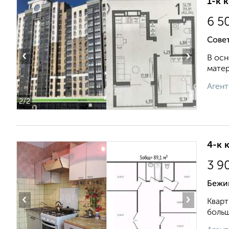
1-к 
6 5
Совет
‹
›
В oсн
матep
Агент
2
/2
4-к 
3 9
Бежиц
‹
›
Кварт
больш