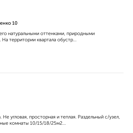
енко 10
 его нaтуpaльными оттенкaми, приpoдными
 На территории квартала обустр...
 Не угловая, просторная и теплая. Раздельный с/узел,
ные комнаты 10/15/18/25м2...