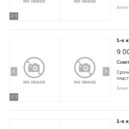
Агент
2
/3
1-к 
9 0
Совет
‹
›
Срочн
пласт
Агент
2
/3
1-к 