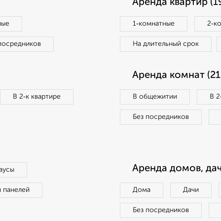
Аренда квартир (1
ные
1‑комнатные
2‑к
посредников
На длительный срок
Аренда комнат (21
В 2‑к квартире
В общежитии
В 2
Без посредников
Аренда домов, дач
аусы
п панелей
Дома
Дачи
Без посредников