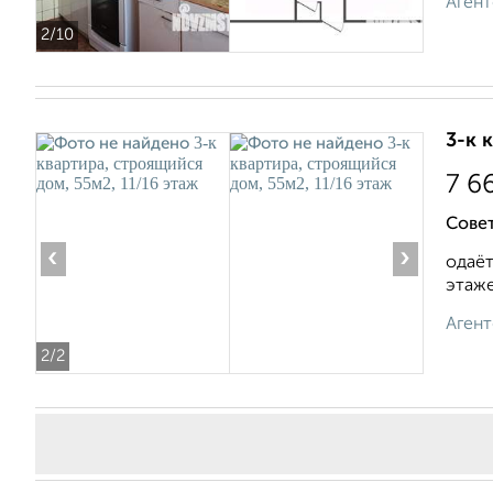
Агент
2
/10
3-к 
7 6
Сове
‹
›
одаёт
этаже.
Агент
2
/2