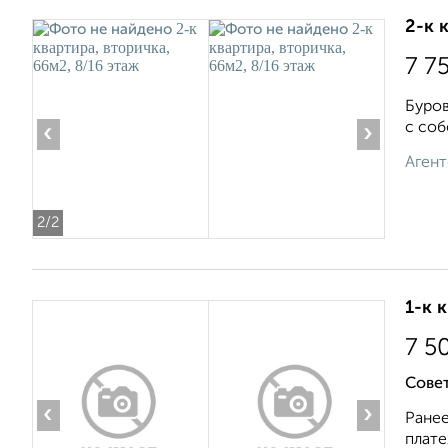
2-к 
7 7
Буров
с соб
‹
›
Агент
2
/2
1-к 
7 5
Совет
‹
›
Ранее
плате