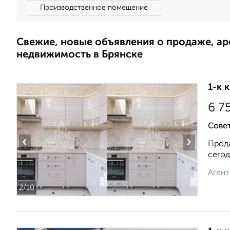
Производственное помещение
Свежие, новые объявления о продаже, а
недвижимость в Брянске
1-к 
6 7
Совет
‹
›
Прода
сегод
Агент
2
/10