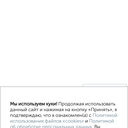
↑ НАВЕРХ К МЕНЮ
Без посредников
В деревне
Каркасный
Из бруса
Из сип панелей
Мы используем куки!
Продолжая использовать
Деревянный
Готовый дом
Под ключ
Загородный
данный сайт и нажимая на кнопку «Принять», я
подтверждаю, что я ознакомлен(а) с
Политикой
использования файлов «cookies»
и
Политикой
Контакты
Политика конфиденциальности
об обработке персональных данных
. Вы