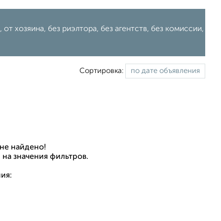
от хозяина, без риэлтора, без агентств, без комиссии,
Сортировка:
не найдено!
 на значения фильтров.
ия: