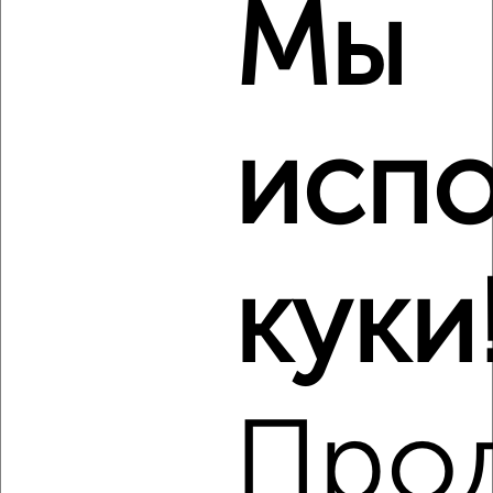
Мы
2
/7
1-к квартира, на длительный срок, 40м², 3/9 этаж
₽
8 000
в месяц
испо
Советский район, мкр. Славянский, Крахмалёва 39
Агентство, 06.08.2026
Виртуальные 3D-туры по музеям и объектам
культуры
куки
‹
›
Про
2
/3