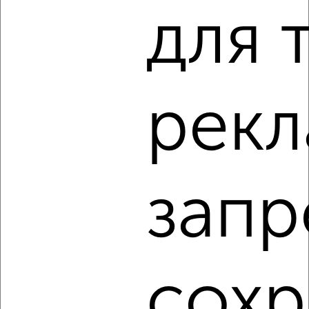
для 
‹
›
2
/5
1-к квартира, на длительный срок, 35м², 3/5 этаж
рекл
₽
6 500
в месяц
Советский район, Софьи Перовской 61/16
Агентство, 06.08.2026
запр
‹
›
2
/5
сохр
1-к квартира, на длительный срок, 35м², 3/5 этаж
₽
6 000
в месяц