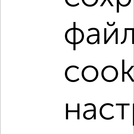
Советский район, Репина 16Б
Агентство, 06.08.2026
фай
‹
›
cook
2
/3
1-к квартира, на длительный срок, 36м², 4/9 этаж
₽
7 000
в месяц
Советский район, мкр. Славянский, Крахмалёва 39
Агентство, 06.08.2026
наст
‹
›