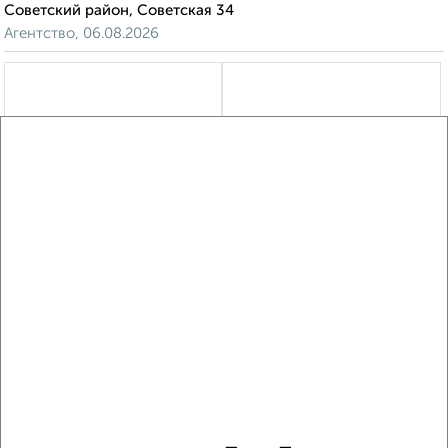
Советский район, Советская 34
Агентство, 06.08.2026
‹
›
2
/4
1-к квартира, на длительный срок, 42м², 3/10 этаж
₽
9 000
в месяц
Советский район, мкр. 5-й микрорайон, Романа Брянского 1
Агентство, 06.08.2026
‹
›