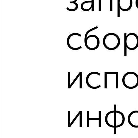
запр
1-к квартира, на длительный срок, 36м², 2/9 этаж
₽
7 000
в месяц
Советский район, проспект Станке Димитрова 64
сбор
Агентство, 06.08.2026
‹
›
испо
2
/5
1-к квартира, на длительный срок, 35м², 3/5 этаж
₽
12 000
в месяц
инф
Советский район, Софьи Перовской 16
Собственник, 06.08.2026