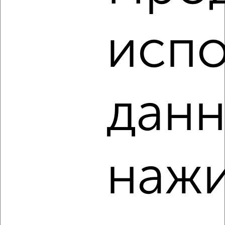
1-к квартира, на длительный срок, 38м², 4/11 этаж
₽
9 000
в месяц
Советский район, переулок Пилотов 18
испо
Агентство, 06.08.2026
данн
‹
›
2
/6
1-к квартира, на длительный срок, 42м², 4/14 этаж
нажи
₽
10 000
в месяц
Советский район, Дуки 25
Агентство, 06.08.2026