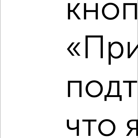
кноп
‹
›
2
/6
«При
1-к квартира, на длительный срок, 44м², 4/15 этаж
₽
8 000
в месяц
Советский район, Красноармейская 38
Агентство, 06.08.2026
под
‹
›
что 
2
/5
1-к квартира, на длительный срок, 42м², 3/9 этаж
₽
9 000
в месяц