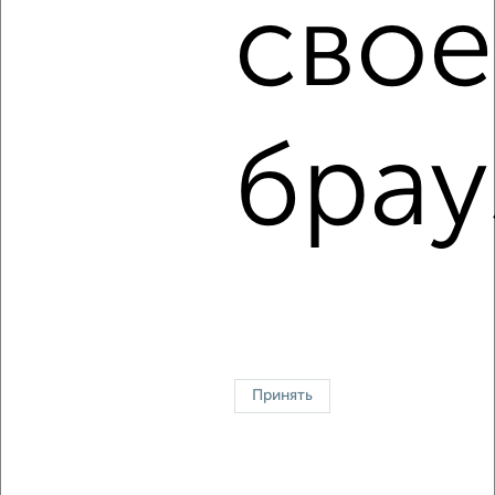
свое
2
/5
1-к квартира, на длительный срок, 35м², 3/5 этаж
₽
11 000
в месяц
Советский район, 3 Июля 13
брау
Собственник, 06.08.2026
1 / 5
2
↑ НАВЕРХ К МЕНЮ
Однокомнатные
Двухкомнатные
3‑комнатные
Квартиры студии
Без посредников
На длительный срок
На сутки
Без мебели
Принять
Контакты
Политика конфиденциальности
Пользовательское соглашение
Брянск, улица Куйбышева 10
© 2015–2026
Сайт-доска объявлений недвижимости
О проекте