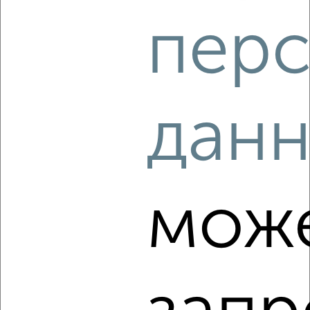
перс
‹
›
2
/5
дан
1-к квартира, на длительный срок, 35м², 2/5 этаж
₽
6 500
в месяц
Бежицкий район, Орловская 27
Агентство, 06.08.2026
мож
‹
›
2
/4