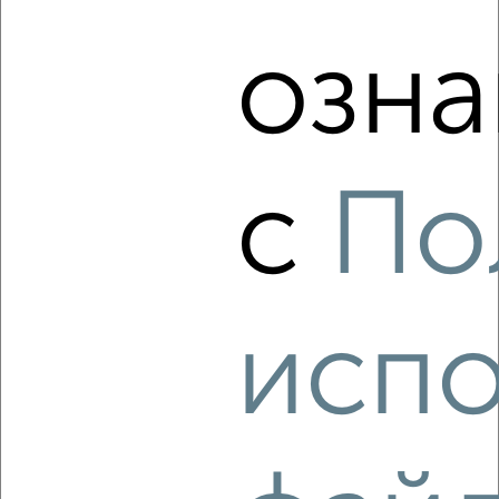
Советский район, проспект Станке Димитрова 64А
Агентство, 06.08.2026
озна
‹
›
с
По
2
/6
1-к квартира, на длительный срок, 42м², 3/14 этаж
₽
10 000
в месяц
Советский район, Набережная 1
испо
Агентство, 06.08.2026
‹
›