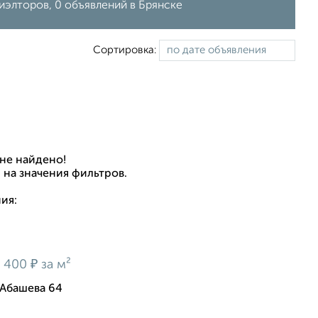
иэлторов, 0 объявлений в Брянске
Сортировка:
не найдено!
 на значения фильтров.
ия:
₽
3 400
за м²
 Абашева 64