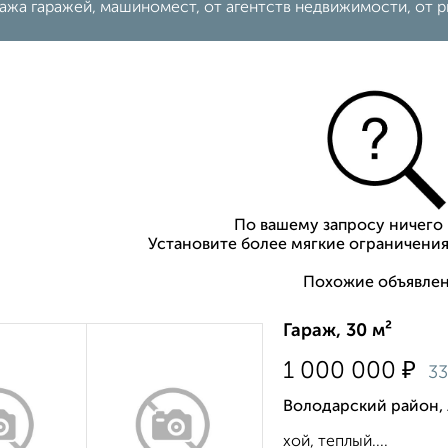
жа гаражей, машиномест, от агентств недвижимости, от р
По вашему запросу ничего 
Установите более мягкие ограничения
Похожие объявлен
Гараж, 30 м²
₽
1 000 000
3
Володарский район,
хой, теплый....