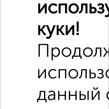
‹
›
использ
2
/8
куки!
Дом 72м², 1-этажный, на длительный срок, в черте
города
₽
6 000
в месяц
Володарский район, Разина 9
Продол
Собственник, 06.08.2026
использ
‹
›
данный 
2
/1
Дом 120м², 1-этажный, на длительный срок, в черте
города
₽
7 000
в месяц