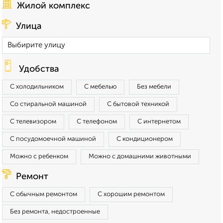
Жилой комплекс
Улица
Удобства
С холодильником
С мебелью
Без мебели
Со стиральной машиной
С бытовой техникой
С телевизором
С телефоном
С интернетом
С посудомоечной машиной
С кондиционером
Можно с ребенком
Можно с домашними животными
Ремонт
С обычным ремонтом
С хорошим ремонтом
Без ремонта, недостроенные