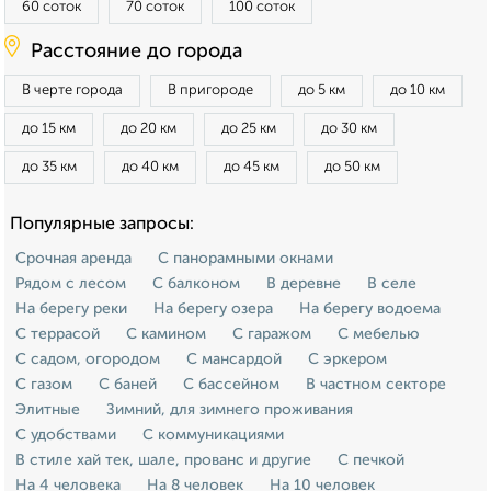
60 соток
70 соток
100 соток
Расстояние до города
В черте города
В пригороде
до 5 км
до 10 км
до 15 км
до 20 км
до 25 км
до 30 км
до 35 км
до 40 км
до 45 км
до 50 км
Популярные запросы:
Срочная аренда
С панорамными окнами
Рядом с лесом
С балконом
В деревне
В селе
На берегу реки
На берегу озера
На берегу водоема
С террасой
С камином
С гаражом
С мебелью
С садом, огородом
С мансардой
С эркером
С газом
С баней
С бассейном
В частном секторе
Элитные
Зимний, для зимнего проживания
С удобствами
С коммуникациями
В стиле хай тек, шале, прованс и другие
С печкой
На 4 человека
На 8 человек
На 10 человек