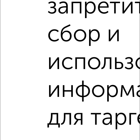
запрети
‹
›
2
/8
сбор и
Дом 100м², 3-этажный, посуточно, 20 км от города
₽
5 000
в сутки
Советская
использ
Агентство, 04.08.2026
информ
‹
›
для тарг
2
/8
Дом 280м², 2-этажный, посуточно, в черте города
₽
8 000
в сутки
Советский район, Щукина