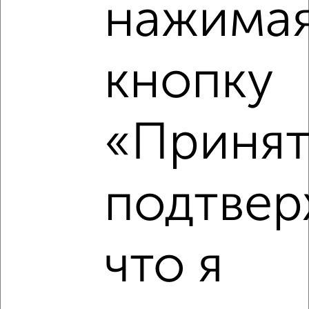
нажимая
Советский район, 2-я Ново-Топальская 6
Агентство, 06.08.2026
кнопку
‹
›
«Принят
2
/5
Дом 60м², 1-этажный, на длительный срок, в черте
подтвер
города
₽
9 000
в месяц
Деснянская
Агентство, 05.08.2026
что я