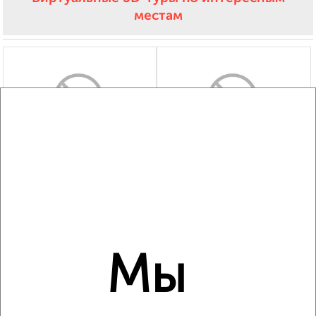
местам
‹
›
2
/1
Дом 80м², 1-этажный, на длительный срок, в черте
города
₽
20 000
в месяц
Кирова 2
Собственник, 06.08.2026
Мы