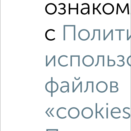
ознаком
‹
›
2
/8
с
Полит
Коттедж 140м², 2-этажный, на длительный срок, 5 км
от города
₽
35 000
в месяц
использ
д Антоновка ул Центральная 61
Собственник, 05.08.2026
файлов
‹
›
«cookie
2
/7
Дом 150м², 1-этажный, посуточно, в черте города
₽
1 000
в сутки