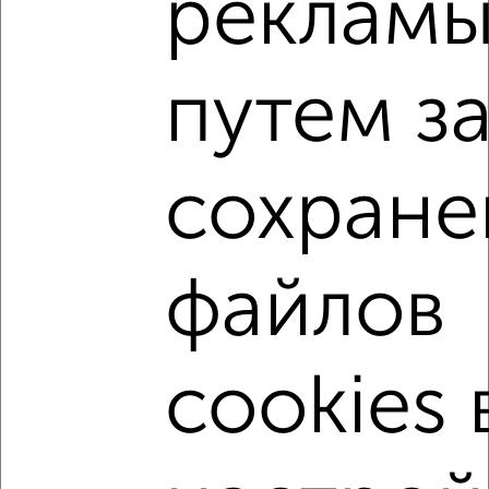
реклам
Собственник, 04.08.2026
путем з
‹
›
сохране
2
/8
Дом 20м², 1-этажный, посуточно, в черте города
₽
3 000
в сутки
файлов
Советский район, проспект Станке Димитрова
Собственник, 04.08.2026
cookies 
‹
›