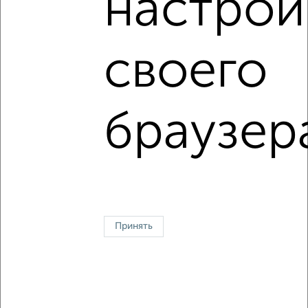
настрой
2
/11
Дом 75м², 2-этажный, на длительный срок, в черте
своего
города
₽
11 000
в месяц
Советский район, Лазо 11
Агентство, 04.08.2026
браузер
↑ НАВЕРХ К МЕНЮ
На сутки
На длительный срок
Без посредников
С баней
Контакты
Политика конфиденциальности
Принять
Пользовательское соглашение
Брянск, улица Куйбышева 10
© 2015–2026
Сайт-доска объявлений недвижимости
О проекте
Реклама на портале
Новости
Статьи
Блог
Риэлторы
Агентства
Застройщики
Ипотечный калькулятор
Консультации по недвижимости
Разместить объявление