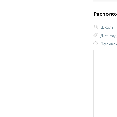
Располо
Школы
Дет. са
Поликл