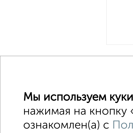
Рядом, с
Недалеко о
Дачи
Мы используем куки
Поиск по с
нажимая на кнопку 
Советск
С бытов
ознакомлен(а) с
Пол