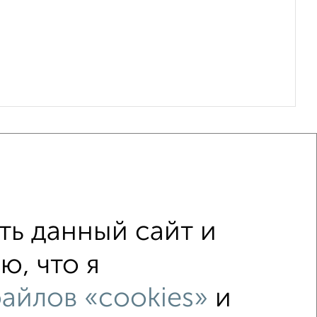
ь данный сайт и
ю, что я
дников
С холодильником
С мебелью
нком
Можно с животными
айлов «cookies»
и