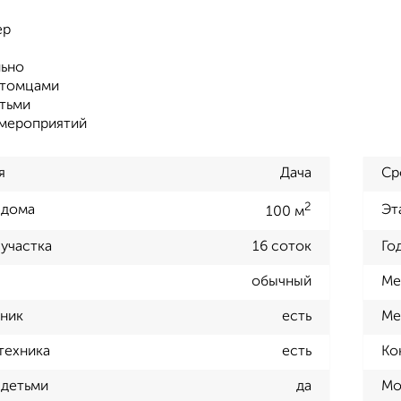
ер
ьно
итомцами
тьми
мероприятий
я
Дача
Ср
2
 дома
Эт
100 м
участка
16 соток
Го
обычный
Ме
ник
есть
Ме
техника
есть
Ко
 детьми
да
Мо