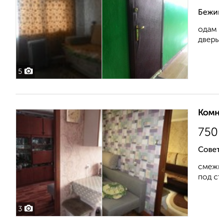
Бежи
одам 
дверь
5
Комн
750
Сове
смежн
под с
3