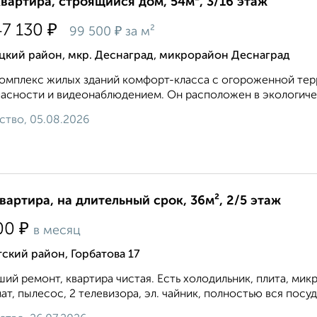
квартира, строящийся дом, 54м², 3/16 этаж
₽
47 130
₽
99 500
за м²
цкий район, мкр. Деснаград, микрорайон Деснаград
омплекс жилых зданий комфорт-класса с огороженной тер
асности и видеонаблюдением. Он расположен в экологическ
ство, 05.08.2026
квартира, на длительный срок, 36м², 2/5 этаж
₽
00
в месяц
ский район, Горбатова 17
ий ремонт, квартира чистая. Есть холодильник, плита, мик
ат, пылесос, 2 телевизора, эл. чайник, полностью вся посуда