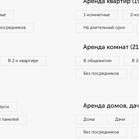
Аренда квартир (1
ные
1‑комнатные
2‑к
посредников
На длительный срок
Аренда комнат (21
В 2‑к квартире
В общежитии
В 2
Без посредников
Аренда домов, дач
аусы
п панелей
Дома
Дачи
Без посредников