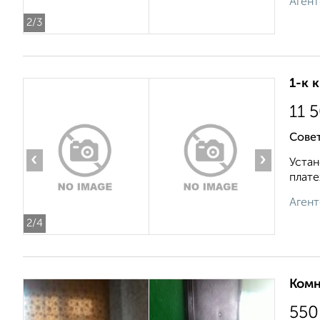
Агент
2
/3
1-к 
11 
Совет
‹
›
Устан
плате
Агент
2
/4
Комн
550