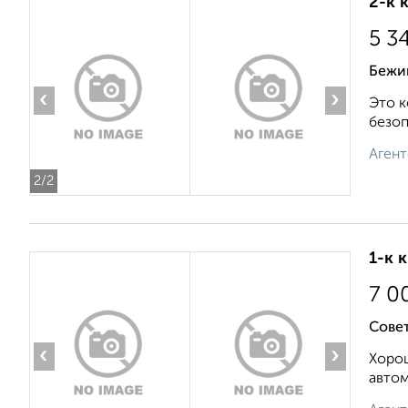
2-к 
5 3
Бежи
‹
›
Это к
безоп
Агент
2
/2
1-к 
7 0
Совет
‹
›
Хорош
автом