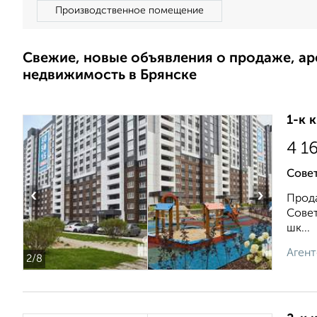
Производственное помещение
Свежие, новые объявления о продаже, а
недвижимость в Брянске
1-к 
4 1
Сове
‹
›
Прода
Совет
шк...
Агент
2
/8