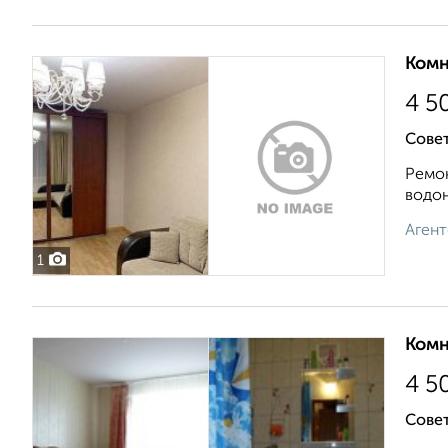
Комн
4 5
Совет
Ремон
водон
Агент
1
Комн
4 5
Совет