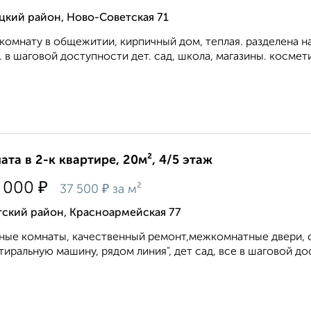
цкий район, Ново-Советская 71
комнату в общежитии, кирпичный дом, теплая. разделена на
. в шаговой доступности дет. сад, школа, магазины. космети
ата в 2-к квартире, 20м², 4/5 этаж
₽
 000
₽
37 500
за м²
тский район, Красноармейская 77
ые комнаты, качественный ремонт,межкомнатные двери, сте
тиральную машину, рядом линия", дет сад, все в шаговой дост