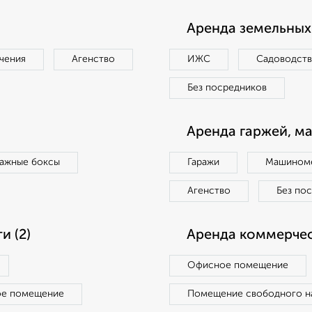
Аренда земельных 
чения
Агенство
ИЖС
Садоводст
Без посредников
Аренда гаржей, м
ражные боксы
Гаражи
Машиноме
Агенство
Без по
 (2)
Аренда коммерчес
Офисное помещение
ое помещение
Помещение свободного н