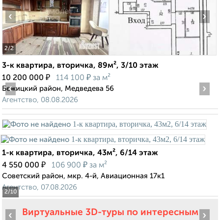
‹
›
2
/2
3-к квартира, вторичка, 89м², 3/10 этаж
₽
₽
10 200 000
114 100
за м²
‹
›
Бежицкий район, Медведева 56
Агентство, 08.08.2026
1-к квартира, вторичка, 43м², 6/14 этаж
₽
₽
4 550 000
106 900
за м²
Советский район, мкр. 4-й, Авиационная 17к1
Агентство, 07.08.2026
2
/10
Виртуальные 3D-туры по интересным
‹
›