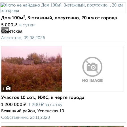
Дом 100м², 3-этажный, посуточно, 20 км от города
₽
5 000
в сутки
2
/8
Советская
Агентство, 09.08.2026
1
Участок 10 сот., ИЖС, в черте города
₽
₽
1 200 000
1 200
за сотку
Бежицкий район, Успенская 10
Собственник, 23.11.2020