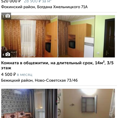
₽
₽
520 000
28 900
за м²
Фокинский район, Богдана Хмельницкого 71А
3
4
Комната в общежитии, на длительный срок, 14м², 3/5
этаж
₽
4 500
в месяц
Бежицкий район, Ново-Советская 73/46