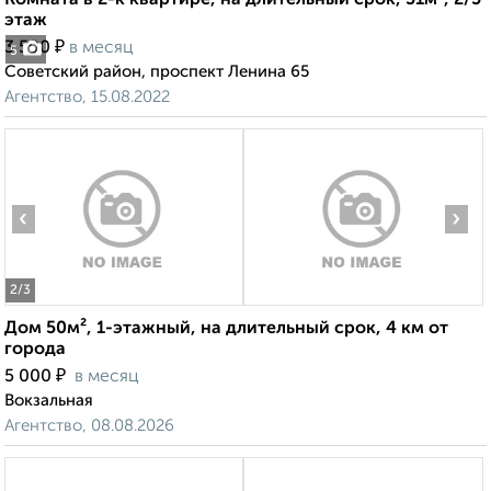
Комната в 2-к квартире, на длительный срок, 51м², 2/5
этаж
₽
3 500
в месяц
5
Советский район, проспект Ленина 65
Агентство, 15.08.2022
‹
›
2
/3
Дом 50м², 1-этажный, на длительный срок, 4 км от
города
₽
5 000
в месяц
Вокзальная
Агентство, 08.08.2026