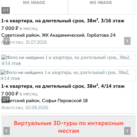
2
/3
1-к квартира, на длительный срок, 38м², 3/16 этаж
₽
7 000
в месяц
Советский район, ЖК Академический, Горбатова 24
‹
›
Агентство, 31.07.2026
1-к квартира, на длительный срок, 38м², 4/14 этаж
₽
7 000
в месяц
2
/3
Советский район, Софьи Перовской 18
Агентство, 02.08.2026
Виртуальные 3D-туры по интересным
‹
›
местам