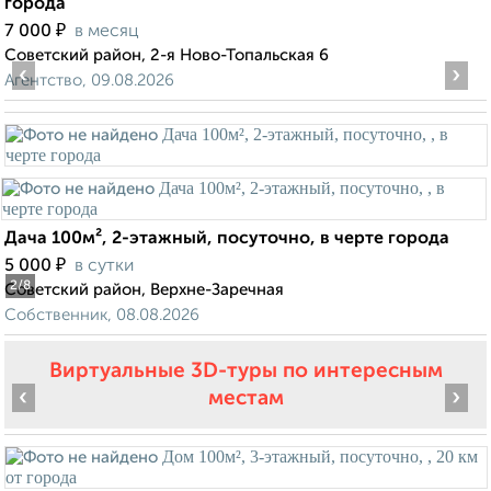
города
₽
7 000
в месяц
Советский район, 2-я Ново-Топальская 6
‹
›
Агентство, 09.08.2026
Дача 100м², 2-этажный, посуточно, в черте города
₽
5 000
в сутки
2
/8
Советский район, Верхне-Заречная
Собственник, 08.08.2026
Виртуальные 3D-туры по интересным
‹
›
местам