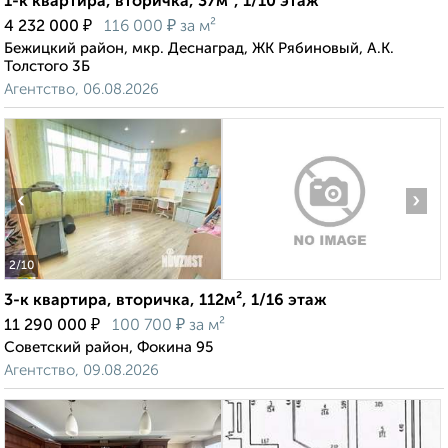
1-к квартира, вторичка, 37м², 1/10 этаж
₽
₽
4 232 000
116 000
за м²
Бежицкий район, мкр. Деснаград, ЖК Рябиновый, А.К.
Толстого 3Б
Агентство, 06.08.2026
‹
›
2
/10
3-к квартира, вторичка, 112м², 1/16 этаж
₽
₽
11 290 000
100 700
за м²
Советский район, Фокина 95
Агентство, 09.08.2026