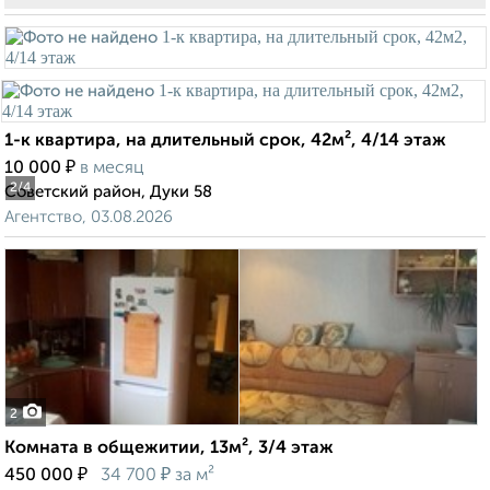
1-к квартира, на длительный срок, 42м², 4/14 этаж
₽
10 000
в месяц
2
/4
Советский район, Дуки 58
Агентство, 03.08.2026
2
Комната в общежитии, 13м², 3/4 этаж
₽
₽
450 000
34 700
за м²