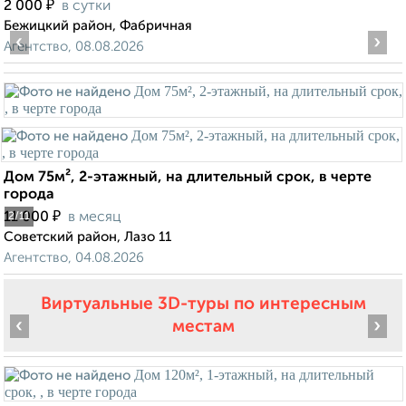
₽
2 000
в сутки
Бежицкий район, Фабричная
‹
›
Агентство, 08.08.2026
Дом 75м², 2-этажный, на длительный срок, в черте
города
₽
11 000
в месяц
2
/11
Советский район, Лазо 11
Агентство, 04.08.2026
Виртуальные 3D-туры по интересным
‹
›
местам