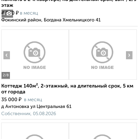
этаж
₽
4 500
в месяц
4
Фокинский район, Богдана Хмельницкого 41
‹
›
2
/8
Коттедж 140м², 2-этажный, на длительный срок, 5 км
от города
₽
35 000
в месяц
д Антоновка ул Центральная 61
Собственник, 05.08.2026