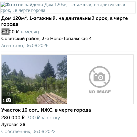
Дом 120м², 1-этажный, на длительный срок, в черте
города
₽
8 000
в месяц
2
/1
Советский район, 3-я Ново-Топальская 4
Агентство, 06.08.2026
1
Участок 10 сот., ИЖС, в черте города
₽
₽
280 000
300
за сотку
Луговая 28
Собственник, 06.08.2022