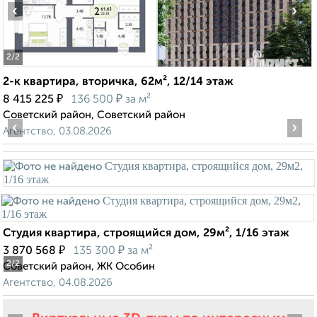
‹
›
2
/2
2-к квартира, вторичка, 62м², 12/14 этаж
₽
₽
8 415 225
136 500
за м²
Советский район, Советский район
‹
›
Агентство, 03.08.2026
Студия квартира, строящийся дом, 29м², 1/16 этаж
₽
₽
3 870 568
135 300
за м²
2
/2
Советский район, ЖК Особин
Агентство, 04.08.2026