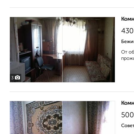
Комн
430
Бежи
От об
прожи
3
Комн
500
Сове