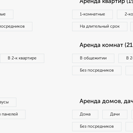
Аренда квартир (1
ные
1‑комнатные
2‑к
посредников
На длительный срок
Аренда комнат (21
В 2‑к квартире
В общежитии
В 2
Без посредников
Аренда домов, дач
аусы
п панелей
Дома
Дачи
Без посредников