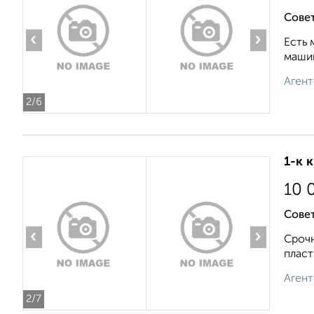
Сове
‹
›
Есть 
машин
Агент
2
/6
1-к 
10 
Совет
‹
›
Срочн
пласт
Агент
2
/7