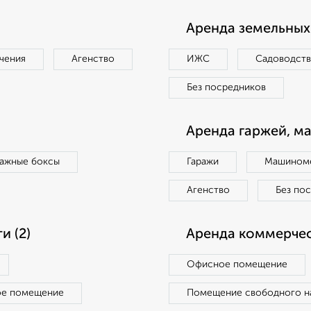
Аренда земельных 
чения
Агенство
ИЖС
Садоводст
Без посредников
Аренда гаржей, м
ражные боксы
Гаражи
Машиноме
Агенство
Без по
 (2)
Аренда коммерчес
Офисное помещение
ое помещение
Помещение свободного н