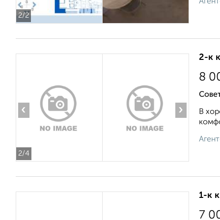
Агент
2
/2
2-к 
8 0
Совет
‹
›
В хор
комфо
Агент
2
/4
1-к 
7 0