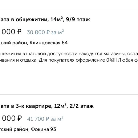
ата в общежитии, 14м², 9/9 этаж
₽
 000
₽
30 800
за м²
цкий район, Клинцовская 64
щежития в шаговой доступности находятся магазины, остан
вания и отдыха. Для покупателя оформление 0%!!! Любая фор
ата в 3-к квартире, 12м², 2/2 этаж
₽
 000
₽
41 700
за м²
тский район, Фокина 93