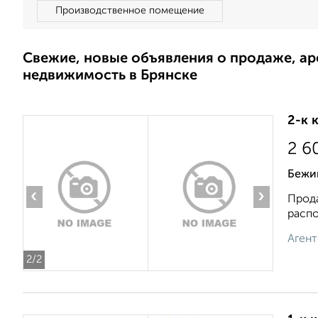
Производственное помещение
Свежие, новые объявления о продаже, а
недвижимость в Брянске
2-к 
2 6
Бежиц
‹
›
Прода
распо
Агент
2
/2