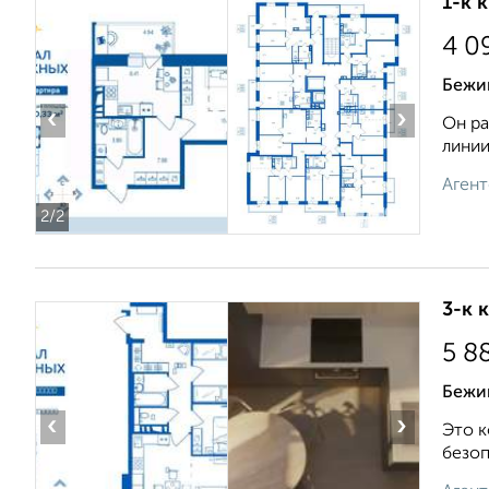
1-к 
4 0
Бежиц
‹
›
Он ра
линии
Агент
2
/2
3-к 
5 8
Бежиц
‹
›
Это к
безоп