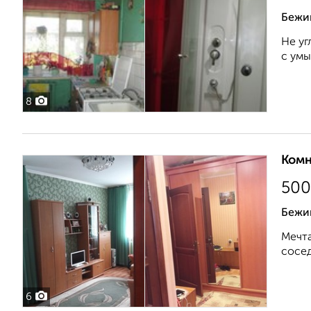
Бежи
Не уг
с умы
8
Комн
500
Бежи
Мечта
сосед
6