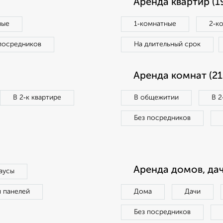
Аренда квартир (1
ные
1‑комнатные
2‑к
посредников
На длительный срок
Аренда комнат (21
В 2‑к квартире
В общежитии
В 2
Без посредников
Аренда домов, дач
аусы
п панелей
Дома
Дачи
Без посредников