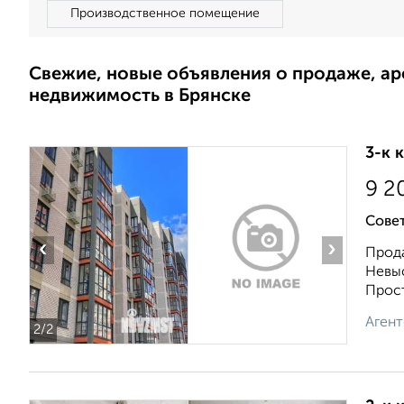
Производственное помещение
Свежие, новые объявления о продаже, а
недвижимость в Брянске
3-к 
9 2
Совет
‹
›
Прода
Невыс
Прост
Агент
2
/2