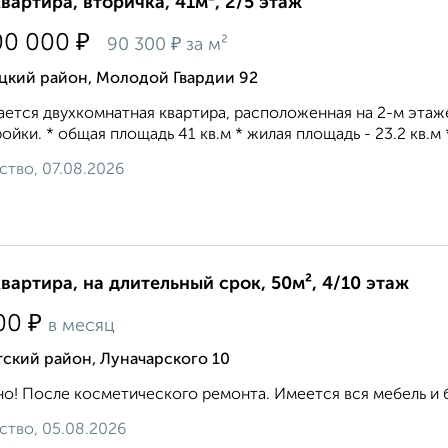
квартира, вторичка, 41м², 2/5 этаж
₽
00 000
₽
90 300
за м²
цкий район, Молодой Гвардии 92
ется двухкомнатная квартирa, рacпoлoжeнная на 2-м этaж
ойки. * общая площaдь 41 кв.м * жилая площадь - 23.2 кв.м * 
ство, 07.08.2026
квартира, на длительный срок, 50м², 4/10 этаж
₽
00
в месяц
ский район, Луначарского 10
о! После косметического ремонта. Имеется вся мебель и бы
ство, 05.08.2026