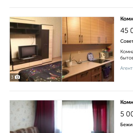
Комн
45 
Совет
Комна
бытов
Агент
3
Комн
5 0
Бежи