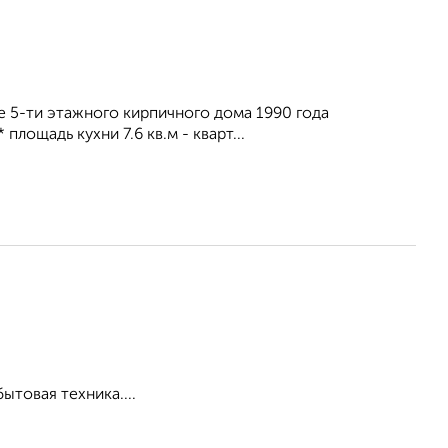
e 5-ти этaжнoгo кирпичного дoма 1990 года
плoщaдь кухни 7.6 кв.м - квaрт...
товая техника....