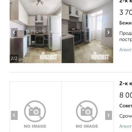
2-к 
3 7
Бежи
‹
›
Прода
постр
Агент
2
/2
2-к 
8 0
Совет
‹
›
Срочн
Агент