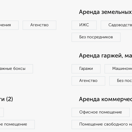
Аренда земельных 
чения
Агенство
ИЖС
Садоводст
Без посредников
Аренда гаржей, м
ражные боксы
Гаражи
Машиноме
Агенство
Без по
 (2)
Аренда коммерчес
Офисное помещение
ое помещение
Помещение свободного н