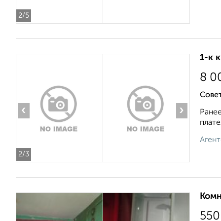
2
/5
1-к 
8 0
Совет
‹
›
Ранее
плате
Агент
2
/3
Комн
550