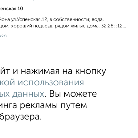
енская 10
она ул.Успенская,12, в собственности; вода,
дом; хороший подъезд, рядом жилые дома. 32:28: :12...
020
йт и нажимая на кнопку
кой использования
ых данных
. Вы можете
↑ НАВЕРХ К МЕНЮ
инга рекламы путем
браузера.
015–2026
Сайт-доска объявлений недвижимости