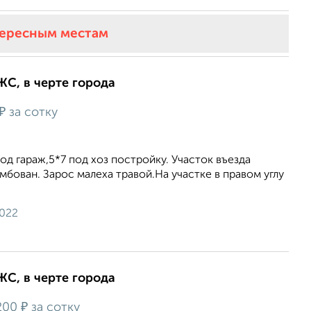
тересным местам
ИЖС, в черте города
₽
за сотку
од гараж,5*7 под хоз постройку. Участок въезда
мбован. Зарос малеха травой.На участке в правом углу
2022
ИЖС, в черте города
₽
200
за сотку