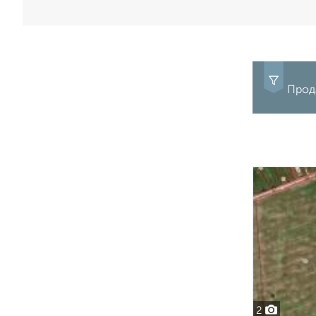
Прода
2