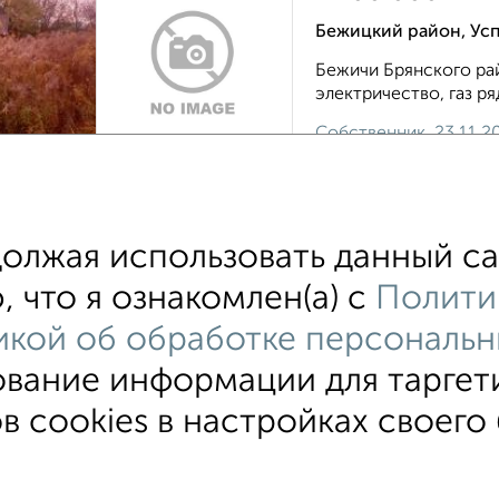
Бежицкий район, Усп
Бежичи Брянского рай
электричество, газ ря
Собственник, 23.11.2
лжая использовать данный са
 что я ознакомлен(а) с
Полити
кой об обработке персональн
ование информации для таргет
ИЖС
СНТ
В черте города
От собственника
 cookies в настройках своего 
овательское соглашение
Брянск, улица Куйбышева 10
© 2