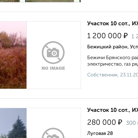
Участок 10 сот., 
₽
1 200 000
1 
Бежицкий район, Усп
Бежичи Брянского рай
электричество, газ ря
Собственник, 23.11.2
Участок 10 сот., 
₽
280 000
300
Луговая 28