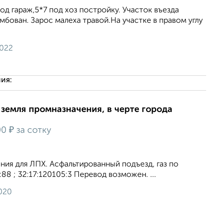
од гараж,5*7 под хоз постройку. Участок въезда
мбован. Зарос малеха травой.На участке в правом углу
2022
ия:
, земля промназначения, в черте города
₽
00
за сотку
ния для ЛПХ. Асфальтированный подъезд, газ по
:88 ; 32:17:120105:3 Перевод возможен. ...
020