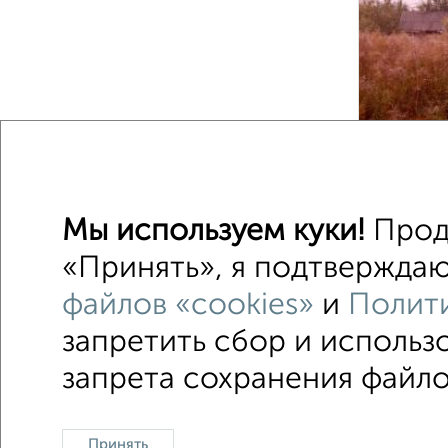
1
Мы используем куки!
Продо
«Принять», я подтверждаю,
1 / 1
файлов «cookies»
и
Полити
запретить сбор и использ
запрета сохранения файлов
Контакты
Политика конфиденциальности
Польз
Принять