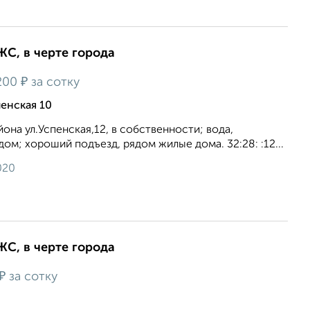
ИЖС, в черте города
₽
200
за сотку
енская 10
она ул.Успенская,12, в собственности; вода,
дом; хороший подъезд, рядом жилые дома. 32:28: :12...
020
ИЖС, в черте города
₽
за сотку