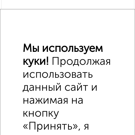
Мы используем
куки!
Продолжая
использовать
Похожие предложения рядом
3‑комнатные квартиры недалеко от Авиационная 12
данный сайт и
нажимая на
кнопку
«Принять», я