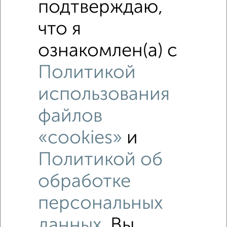
подтверждаю,
что я
ознакомлен(а) с
Политикой
использования
файлов
Рядом, с меньшей ценой
«cookies»
и
Недалеко от Авиационная 12 с ценой ниже
Политикой об
обработке
3‑комнатные квартиры
Поиск по схожим параметрам:
персональных
Советский район
на улице Авиационная
данных
. Вы