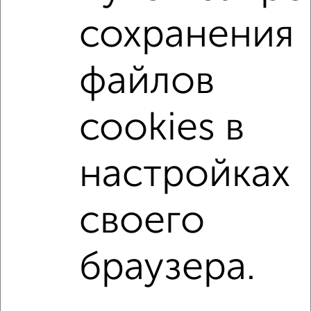
сохранения
Со стиральной машиной
С бытовой техникой
С телевизором
С интернетом
Можно с ребенком
файлов
Можно с животными
с хорошим ремонтом
не первый этаж
не последний этаж
с балконом
cookies в
c большой кухней
с центральным отоплением
Цена до 8 000 в мес.
площадью до 40 м²
настройках
С хозяйкой
своего
↑ НАВЕРХ К МЕНЮ
Однокомнатные
Двухкомнатные
3‑комнатные
Квартиры студии
браузера.
Без посредников
На длительный срок
На сутки
Без мебели
Контакты
Политика конфиденциальности