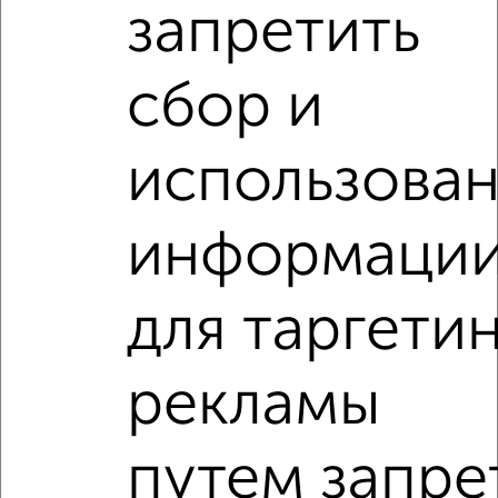
запретить
сбор и
‹
›
использова
2
/3
1-к квартира, на длительный срок, 36м², 2/5 этаж
информаци
₽
7 000
в месяц
Советский район, Горького 62
Агентство, 07.08.2026
для таргети
1-к квартиры
рекламы
Поиск по схожим параметрам:
Советский район
на улице Красноармейская
путем запре
С холодильником
С мебелью