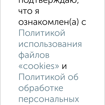
подтверждаю,
что я
ознакомлен(а) с
Политикой
использования
Рядом, с меньшей ценой
Недалеко от Советская 49/1 с ценой ниже
файлов
«cookies»
и
Политикой об
‹
›
обработке
2
/4
персональных
1-к квартира, на длительный срок, 38м², 2/3 этаж