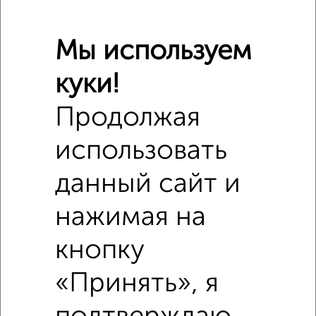
Мы используем
куки!
Продолжая
Похожие предложения рядом
1‑комнатные квартиры недалеко от Советская 49/1
использовать
данный сайт и
нажимая на
кнопку
«Принять», я