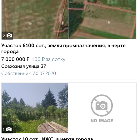
2
Участок 6100 сот., земля промназначения, в черте
города
₽
₽
7 000 000
100
за сотку
Совхозная улица 37
Собственник, 30.07.2020
1
Участок 10 сот., ИЖС, в черте города