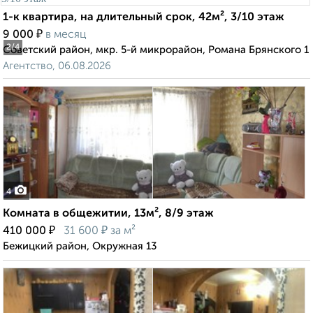
1-к квартира, на длительный срок, 42м², 3/10 этаж
₽
9 000
в месяц
2
/4
Советский район, мкр. 5-й микрорайон, Романа Брянского 1
Агентство, 06.08.2026
4
Комната в общежитии, 13м², 8/9 этаж
₽
₽
410 000
31 600
за м²
Бежицкий район, Окружная 13