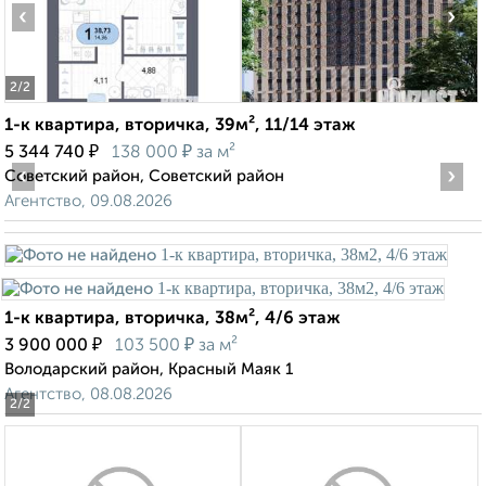
‹
›
2
/2
1-к квартира, вторичка, 39м², 11/14 этаж
₽
₽
5 344 740
138 000
за м²
‹
›
Советский район, Советский район
Агентство, 09.08.2026
1-к квартира, вторичка, 38м², 4/6 этаж
₽
₽
3 900 000
103 500
за м²
Володарский район, Красный Маяк 1
Агентство, 08.08.2026
2
/2