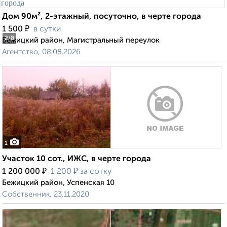
Дом 90м², 2-этажный, посуточно, в черте города
₽
1 500
в сутки
2
/8
Бежицкий район, Магистральный переулок
Агентство, 08.08.2026
1
Участок 10 сот., ИЖС, в черте города
₽
₽
1 200 000
1 200
за сотку
Бежицкий район, Успенская 10
Собственник, 23.11.2020