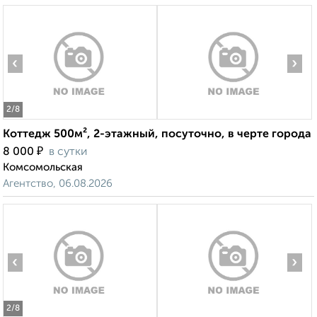
‹
›
2
/8
Коттедж 500м², 2-этажный, посуточно, в черте города
₽
8 000
в сутки
Комсомольская
Агентство, 06.08.2026
‹
›
2
/8