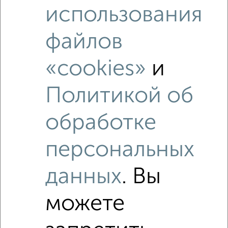
использования
файлов
«cookies»
и
Политикой об
Рядом, с меньшей ценой
обработке
Недалеко от Октябрьская 139 с ценой ниже
персональных
данных
. Вы
‹
›
можете
2
/2