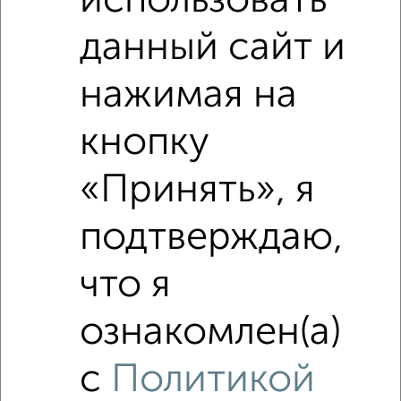
использовать
₽
3 500 000
данный сайт и
₽
4 880 000
нажимая на
Средняя цена район
Это предложение
кнопку
Средняя цена по городу
«Принять», я
Похожие предложения рядом
3‑комнатные квартиры недалеко от Октябрьская 139
подтверждаю,
что я
ознакомлен(а)
с
Политикой