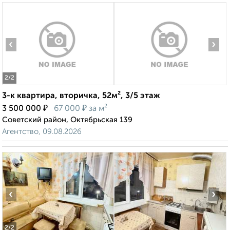
‹
›
2
/2
3-к квартира, вторичка, 52м², 3/5 этаж
₽
₽
3 500 000
67 000
за м²
Советский район, Октябрьская 139
Агентство, 09.08.2026
‹
›
2
/2