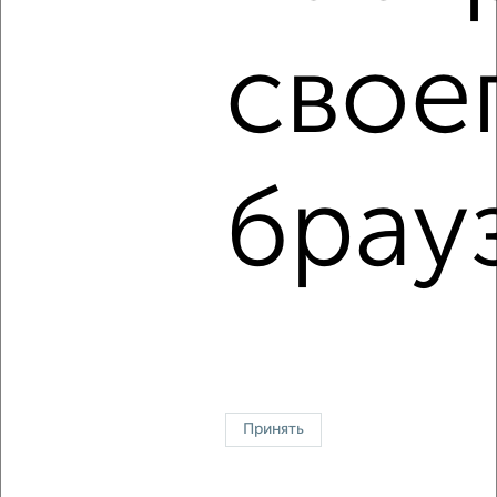
Цена недвижимости: мин. от
2449000
руб. до макс.
3500000
руб.
свое
Средняя цена:
3105976
руб.
Цена за м2: от
56953
руб. до
40229
руб.
Средняя цена за м2:
58603
руб.
брау
Площадь: от
43
м2 до
87
м2
Средняя площадь:
53
м2
↑ НАВЕРХ К МЕНЮ
Однокомнатные
Двухкомнатные
Трехкомнатные
4‑комнатные
Квартиры студии
От застройщика
Без посредников
Вторичное жилье
В новостройке
В строящемся доме
В новом доме
Принять
Контакты
Политика конфиденциальности
Пользовательское соглашение
Брянск, улица Куйбышева 10