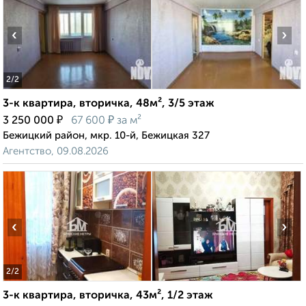
‹
›
2
/2
3-к квартира, вторичка, 48м², 3/5 этаж
₽
₽
3 250 000
67 600
за м²
Бежицкий район, мкр. 10-й, Бежицкая 327
Агентство, 09.08.2026
‹
›
2
/2
3-к квартира, вторичка, 43м², 1/2 этаж