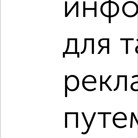
инф
‹
›
для 
2
/2
3-к квартира, вторичка, 44м², 2/5 этаж
₽
₽
2 750 000
62 400
за м²
Советский район, Фокина 72
Агентство, 31.07.2026
рекл
1 / 1
путе
Как купить трехкомнатную квартиру, c ценой до 3 500
000 руб. в Брянске на сайте Брянск-недвижимость?
Используя удобную форму поиска с множеством
фильтров и сортировкой по параметрам, вы можете
подобрать для покупки трехкомнатную квартиру, c ценой