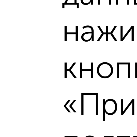
‹
›
нажи
2
/2
3-к квартира, вторичка, 45м², 4/5 этаж
₽
₽
2 600 000
57 300
за м²
кноп
Бежицкий район, Клинцовская 57
Агентство, 08.08.2026
«При
‹
›
2
/1
3-к квартира, вторичка, 63м², 3/5 этаж