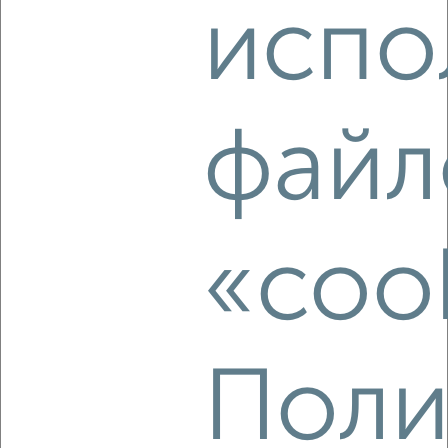
испо
2
/2
3-к квартира, вторичка, 87м², 1/2 этаж
₽
₽
3 190 000
36 800
за м²
файл
Бежицкий район, Сталелитейная 5
Агентство, 07.08.2026
«coo
‹
›
2
/2
Поли
3-к квартира, вторичка, 55м², 1/5 этаж
₽
₽
3 400 000
62 000
за м²
Володарский район, Радищева 1
Агентство, 07.08.2026