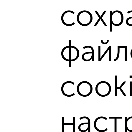
до 3 500 000 руб. в Брянске.
сохр
Найденные предложения: 52 объявлений, можно
посмотреть в виде списка или на карте, с описанием,
расположением, ценой и другими подробностями.
Подберите подходящую недвижимость из предложений
файл
от собственников, риэлторов, застройщиков и агенств
недвижимости, связаться с ними можно по телефону или
написать сообщение в любом удобном для вас
мессенджере, это безопасно и бесплатно.
Для покупки квартиры доступна ипотека от крупнейших
cooki
банков России: СберБанк, ВТБ, Альфа-Банк,
Россельхозбанк, Совкомбанк, Т-Банк, Росбанк, Почта
Банк на сумму от 400 000 до 120 000 000 рублей сроком
до 30 лет.
Сайт работает во многих городах России.
наст
Сколько стоит купить трехкомнатную квартиру в
Брянске?