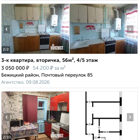
‹
›
2
/2
3-к квартира, вторичка, 56м², 4/5 этаж
₽
₽
3 050 000
54 200
за м²
Бежицкий район, Почтовый переулок 85
Агентство, 09.08.2026
‹
›
2
/10