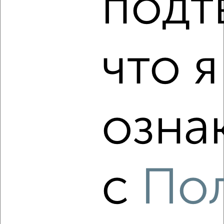
подт
₽
₽
3 500 000
56 000
за м²
Володарский район, мкр. Новостройка, Чернышевского 52
Агентство, 08.08.2026
что я
‹
›
озна
2
/2
3-к квартира, вторичка, 58м², 2/2 этаж
₽
₽
2 700 000
46 600
за м²
Советский район, Фокина 1
Агентство, 07.08.2026
с
По
‹
›