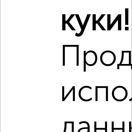
Агентство, 08.08.2026
куки!
Виртуальные 3D-туры по музеям и объектам
культуры
Прод
‹
›
испо
2
/2
3-к квартира, вторичка, 55м², 2/5 этаж
₽
₽
3 500 000
63 200
за м²
Володарский район, Володарского 48
Агентство, 08.08.2026
данн