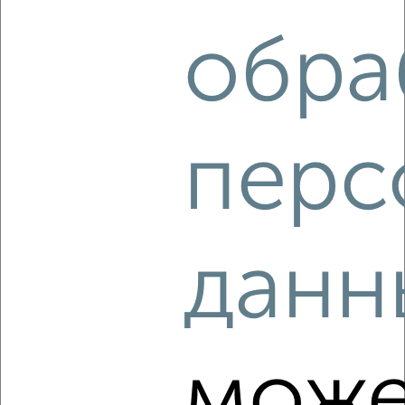
обра
‹
›
перс
2
/2
3-к квартира, вторичка, 49м², 4/5 этаж
₽
₽
3 442 400
70 300
за м²
Советский район, Октябрьская 13
Агентство, 07.08.2026
данн
‹
›
може