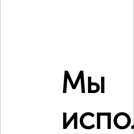
2
/6
3-к квартира, вторичка, 45м², 5/5 этаж
₽
₽
3 300 000
73 700
за м²
Советский район, Костычева 37
Агентство, 08.08.2026
Мы
‹
›
2
/2
испо
3-к квартира, вторичка, 48м², 5/5 этаж
₽
₽
2 870 000
60 200
за м²
Бежицкий район, Донбасская 57А