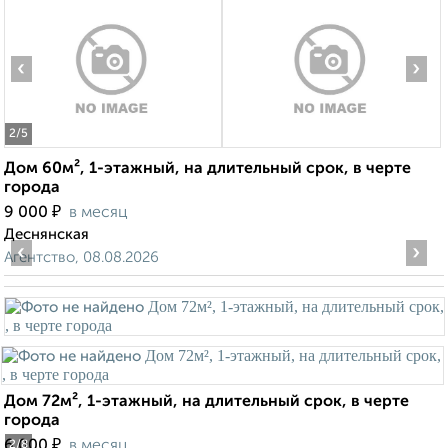
‹
›
2
/5
Дом 60м², 1-этажный, на длительный срок, в черте
города
₽
9 000
в месяц
Деснянская
‹
›
Агентство, 08.08.2026
Дом 72м², 1-этажный, на длительный срок, в черте
города
₽
6 000
в месяц
2
/8