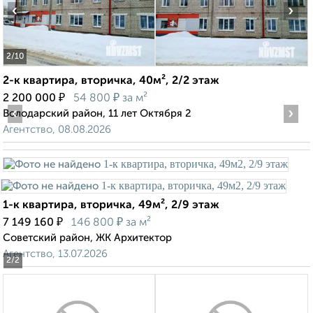
‹
›
2
/10
2-к квартира, вторичка, 40м², 2/2 этаж
₽
₽
2 200 000
54 800
за м²
‹
›
Володарский район, 11 лет Октября 2
Агентство, 08.08.2026
1-к квартира, вторичка, 49м², 2/9 этаж
₽
₽
7 149 160
146 800
за м²
Советский район, ЖК Архитектор
Агентство, 13.07.2026
2
/2