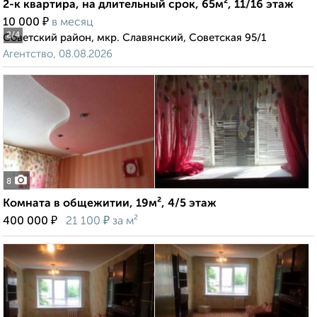
2-к квартира, на длительный срок, 65м², 11/16 этаж
₽
10 000
в месяц
2
/4
Советский район, мкр. Славянский, Советская 95/1
Агентство, 08.08.2026
8
Комната в общежитии, 19м², 4/5 этаж
₽
₽
400 000
21 100
за м²