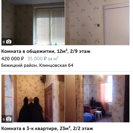
8
Комната в общежитии, 12м², 2/9 этаж
₽
₽
420 000
35 000
за м²
Бежицкий район, Клинцовская 64
6
Комната в 3-к квартире, 23м², 2/2 этаж