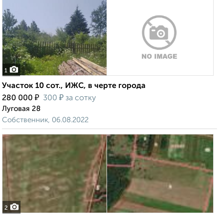
1
Участок 10 сот., ИЖС, в черте города
₽
₽
280 000
300
за сотку
Луговая 28
Собственник, 06.08.2022
2