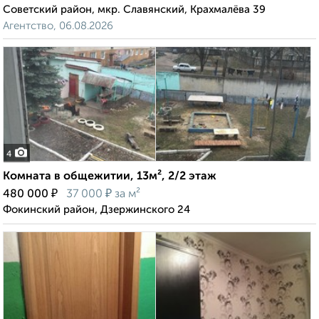
Советский район, мкр. Славянский, Крахмалёва 39
Агентство, 06.08.2026
4
Комната в общежитии, 13м², 2/2 этаж
₽
₽
480 000
37 000
за м²
Фокинский район, Дзержинского 24