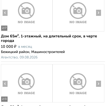
‹
›
2
/7
Дом 65м², 1-этажный, на длительный срок, в черте
города
₽
10 000
в месяц
Бежицкий район, Машиностроителей
Агентство, 09.08.2026
‹
›
2
/3