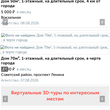
Дом 50м², 1-этажный, на длительный срок, 4 км от
города
₽
5 000
в месяц
Вокзальная
‹
›
Агентство, 08.08.2026
Дом 70м², 1-этажный, на длительный срок, в черте
города
₽
7 000
в месяц
2
/8
Советский район, проспект Ленина
Агентство, 07.08.2026
Виртуальные 3D-туры по интересным
‹
›
местам