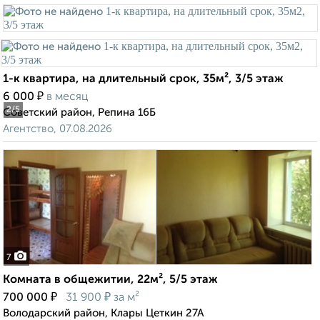
1-к квартира, на длительный срок, 35м², 3/5 этаж
₽
6 000
в месяц
2
/5
Советский район, Репина 16Б
Агентство, 07.08.2026
7
Комната в общежитии, 22м², 5/5 этаж
₽
₽
700 000
31 900
за м²
Володарский район, Клары Цеткин 27А