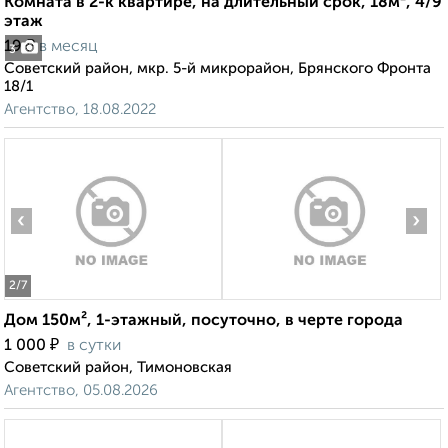
Комната в 2-к квартире, на длительный срок, 18м², 4/9
этаж
₽
19
в месяц
3
Советский район, мкр. 5-й микрорайон, Брянского Фронта
18/1
Агентство, 18.08.2022
‹
›
2
/7
Дом 150м², 1-этажный, посуточно, в черте города
₽
1 000
в сутки
Советский район, Тимоновская
Агентство, 05.08.2026