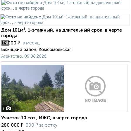
Дом 101м², 1-этажный, на длительный срок, в черте
города
₽
14 000
в месяц
2
/8
Бежицкий район, Комсомольская
Агентство, 09.08.2026
1
Участок 10 сот., ИЖС, в черте города
₽
₽
280 000
300
за сотку