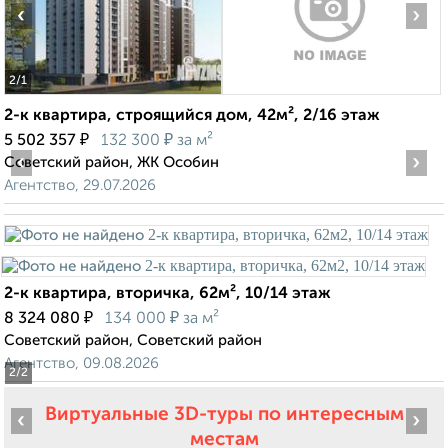
‹
›
2
/1
2-к квартира, строящийся дом, 42м², 2/16 этаж
₽
₽
5 502 357
132 300
за м²
‹
›
Советский район, ЖК Особин
Агентство, 29.07.2026
2-к квартира, вторичка, 62м², 10/14 этаж
₽
₽
8 324 080
134 000
за м²
Советский район, Советский район
Агентство, 09.08.2026
2
/2
Виртуальные 3D-туры по интересным
‹
›
местам