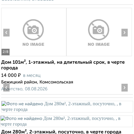
‹
›
2
/8
Дом 101м², 1-этажный, на длительный срок, в черте
города
₽
14 000
в месяц
Бежицкий район, Комсомольская
‹
›
Агентство, 08.08.2026
Дом 280м², 2-этажный, посуточно, в черте города