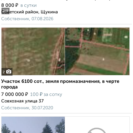
₽
8 000
в сутки
2
/8
Советский район, Щукина
Собственник, 07.08.2026
2
Участок 6100 сот., земля промназначения, в черте
города
₽
₽
7 000 000
100
за сотку
Совхозная улица 37
Собственник, 30.07.2020