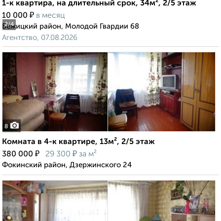
1-к квартира, на длительный срок, 34м², 2/5 этаж
₽
10 000
в месяц
2
/4
Бежицкий район, Молодой Гвардии 68
Агентство, 07.08.2026
8
Комната в 4-к квартире, 13м², 2/5 этаж
₽
₽
380 000
29 300
за м²
Фокинский район, Дзержинского 24