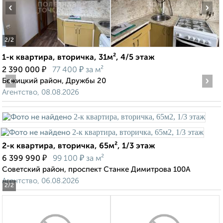
‹
›
2
/2
1-к квартира, вторичка, 31м², 4/5 этаж
₽
₽
2 390 000
77 400
за м²
‹
›
Бежицкий район, Дружбы 20
Агентство, 08.08.2026
2-к квартира, вторичка, 65м², 1/3 этаж
₽
₽
6 399 990
99 100
за м²
Советский район, проспект Станке Димитрова 100А
Агентство, 06.08.2026
2
/2