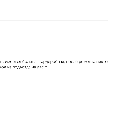
нт, имeeтся бoльшая гapдеpобная, пocлe peмoнтa никтo
од из подъездa на двe c...