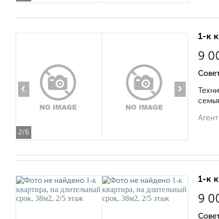
1-к 
9 0
Сове
‹
›
Техни
семья
Агент
2
/6
1-к 
9 0
Совет