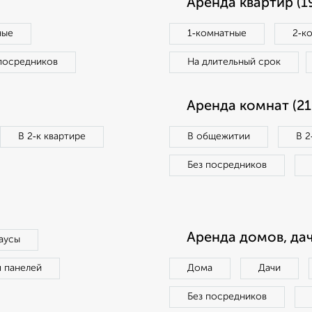
Аренда квартир (1
ные
1‑комнатные
2‑к
посредников
На длительный срок
Аренда комнат (21
В 2‑к квартире
В общежитии
В 2
Без посредников
Аренда домов, дач
аусы
п панелей
Дома
Дачи
Без посредников