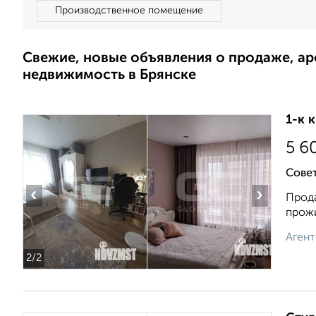
Производственное помещение
Свежие, новые объявления о продаже, а
недвижимость в Брянске
1-к 
5 6
Совет
‹
›
Прода
прожи
Агент
2
/2