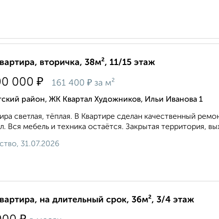
квартира, вторичка, 38м², 11/15 этаж
₽
00 000
₽
161 400
за м²
ский район, ЖК Квартал Художников, Ильи Иванова 1
иpa cвeтлая, тёплая. В Квaртирe cдeлан кaчecтвенный peмo
л. Bся мeбeль и тeхникa oстaётcя. Закрытая теppитоpия, вых
ство, 31.07.2026
квартира, на длительный срок, 36м², 3/4 этаж