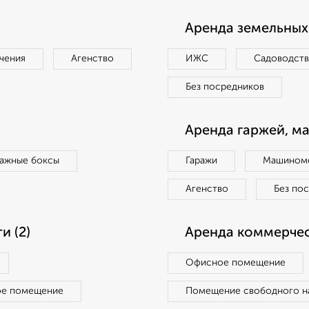
Аренда земельных 
чения
Агенство
ИЖС
Садоводст
Без посредников
Аренда гаржей, м
ражные боксы
Гаражи
Машиноме
Агенство
Без по
 (2)
Аренда коммерчес
Офисное помещение
ое помещение
Помещение свободного н