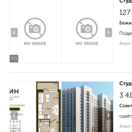
Студ
127
Бежиц
‹
›
Подро
Агент
2
/1
Студ
3 4
Сове
‹
›
одаёт
Агент