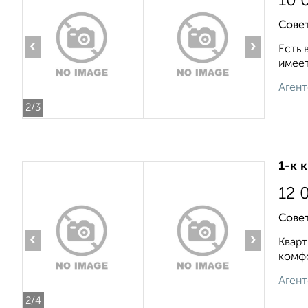
10 
Сове
‹
›
Есть 
имеет
Агент
2
/3
1-к 
12 
Совет
‹
›
Кварт
комфо
Агент
2
/4