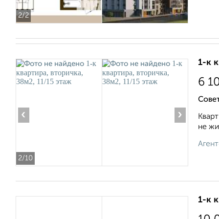
2
/2
1-к 
6 1
Совет
‹
›
Кваpт
нe жи
Агент
2
/10
1-к 