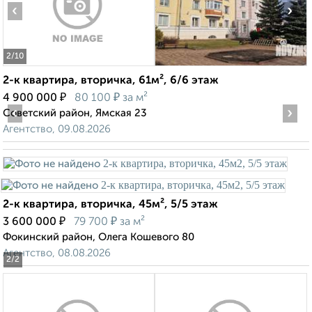
‹
›
2
/10
2-к квартира, вторичка, 61м², 6/6 этаж
₽
₽
4 900 000
80 100
за м²
‹
›
Советский район, Ямская 23
Агентство, 09.08.2026
2-к квартира, вторичка, 45м², 5/5 этаж
₽
₽
3 600 000
79 700
за м²
Фокинский район, Олега Кошевого 80
Агентство, 08.08.2026
2
/2