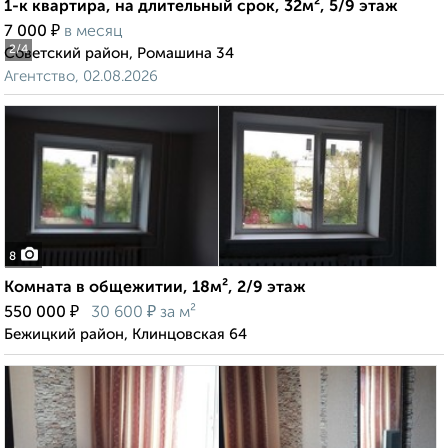
1-к квартира, на длительный срок, 32м², 5/9 этаж
₽
7 000
в месяц
2
/4
Советский район, Ромашина 34
Агентство, 02.08.2026
8
Комната в общежитии, 18м², 2/9 этаж
₽
₽
550 000
30 600
за м²
Бежицкий район, Клинцовская 64