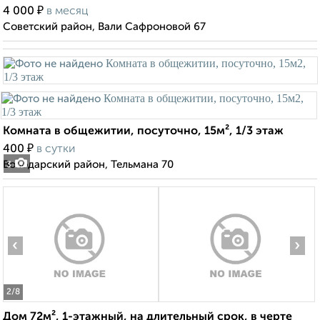
₽
4 000
в месяц
Советский район, Вали Сафроновой 67
Комната в общежитии, посуточно, 15м², 1/3 этаж
₽
400
в сутки
Володарский район, Тельмана 70
3
‹
›
2
/8
Дом 72м², 1-этажный, на длительный срок, в черте