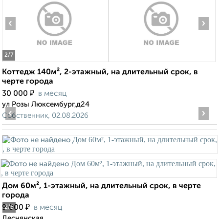
‹
›
2
/7
Коттедж 140м², 2-этажный, на длительный срок, в
черте города
₽
30 000
в месяц
ул Розы Люксембург,д24
‹
›
Собственник, 02.08.2026
Дом 60м², 1-этажный, на длительный срок, в черте
города
₽
9 000
в месяц
2
/5
Деснянская