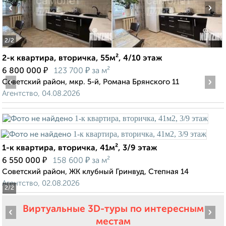
‹
›
2
/2
2-к квартира, вторичка, 55м², 4/10 этаж
₽
₽
6 800 000
123 700
за м²
‹
›
Советский район, мкр. 5-й, Романа Брянского 11
Агентство, 04.08.2026
1-к квартира, вторичка, 41м², 3/9 этаж
₽
₽
6 550 000
158 600
за м²
Советский район, ЖК клубный Гринвуд, Степная 14
Агентство, 02.08.2026
2
/2
Виртуальные 3D-туры по интересным
‹
›
местам