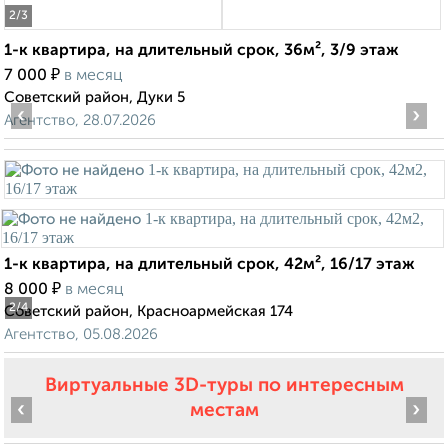
2
/3
1-к квартира, на длительный срок, 36м², 3/9 этаж
₽
7 000
в месяц
Советский район, Дуки 5
‹
›
Агентство, 28.07.2026
1-к квартира, на длительный срок, 42м², 16/17 этаж
₽
8 000
в месяц
2
/4
Советский район, Красноармейская 174
Агентство, 05.08.2026
Виртуальные 3D-туры по интересным
‹
›
местам