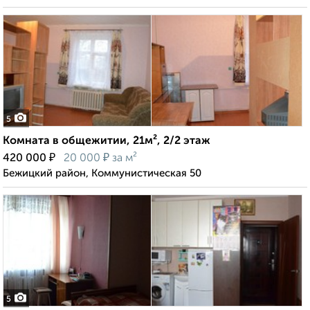
5
Комната в общежитии, 21м², 2/2 этаж
₽
₽
420 000
20 000
за м²
Бежицкий район, Коммунистическая 50
5