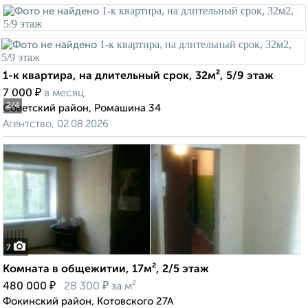
1-к квартира, на длительный срок, 32м², 5/9 этаж
₽
7 000
в месяц
2
/4
Советский район, Ромашина 34
Агентство, 02.08.2026
7
Комната в общежитии, 17м², 2/5 этаж
₽
₽
480 000
28 300
за м²
Фокинский район, Котовского 27А