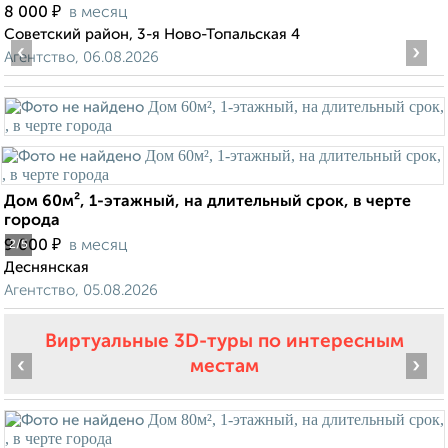
₽
8 000
в месяц
Советский район, 3-я Ново-Топальская 4
‹
›
Агентство, 06.08.2026
Дом 60м², 1-этажный, на длительный срок, в черте
города
₽
9 000
в месяц
2
/5
Деснянская
Агентство, 05.08.2026
Виртуальные 3D-туры по интересным
‹
›
местам