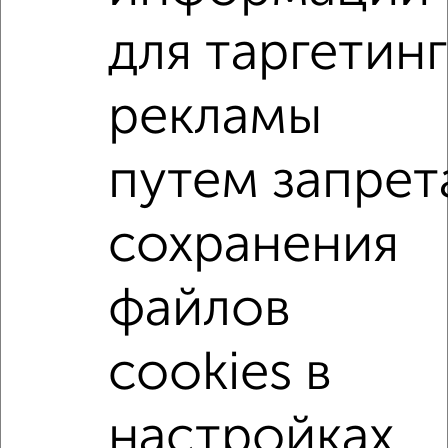
1-к квартира, вторичка, 46м², 6/10 этаж
₽
₽
5 600 000
123 100
за м²
для таргетинг
Советский район, мкр. 5-й, Романа Брянского 7
Агентство, 06.08.2026
рекламы
1-к квартиры
путем запрет
Поиск по схожим параметрам:
Советский район
на улице Советский район
сохранения
не первый этаж
не последний этаж
с балконом
c большой кухней
с центральным отоплением
файлов
в строящихся домах
в новостройках
cookies в
в кирпичном доме
с раздельным санузлом
площадью до 50 м²
настройках