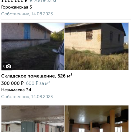
₽
₽
1 000 000
8 700
за м²
Горожанская 3
Собственник, 14.08.2023
3
Складское помещение, 526 м²
₽
₽
300 000
600
за м²
Незымаева 34
Собственник, 14.08.2023