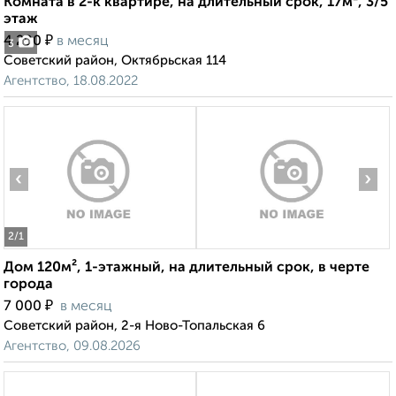
Комната в 2-к квартире, на длительный срок, 17м², 3/5
этаж
₽
4 200
в месяц
3
Советский район, Октябрьская 114
Агентство, 18.08.2022
‹
›
2
/1
Дом 120м², 1-этажный, на длительный срок, в черте
города
₽
7 000
в месяц
Советский район, 2-я Ново-Топальская 6
Агентство, 09.08.2026