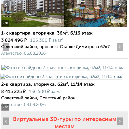
‹
›
2
/8
1-к квартира, вторичка, 36м², 6/16 этаж
₽
₽
3 824 496
105 300
за м²
‹
›
Советский район, проспект Станке Димитрова 67к7
Агентство, 06.08.2026
2-к квартира, вторичка, 62м², 11/14 этаж
₽
₽
8 415 225
136 500
за м²
Советский район, Советский район
Агентство, 08.08.2026
2
/2
Виртуальные 3D-туры по интересным
‹
›
местам