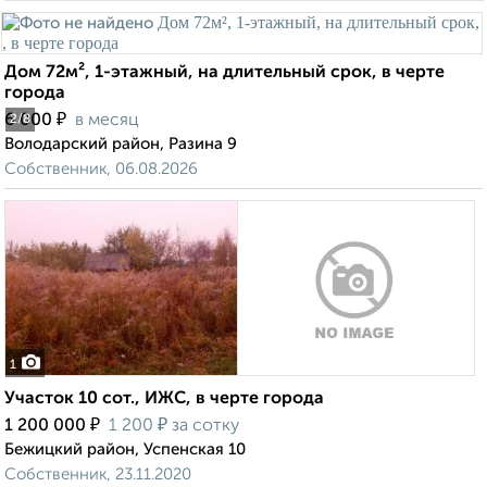
Дом 72м², 1-этажный, на длительный срок, в черте
города
₽
6 000
в месяц
2
/8
Володарский район, Разина 9
Собственник, 06.08.2026
1
Участок 10 сот., ИЖС, в черте города
₽
₽
1 200 000
1 200
за сотку
Бежицкий район, Успенская 10
Собственник, 23.11.2020