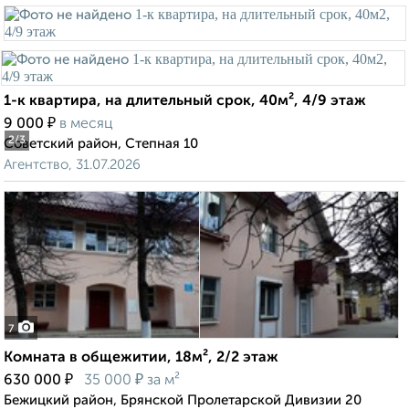
1-к квартира, на длительный срок, 40м², 4/9 этаж
₽
9 000
в месяц
2
/3
Советский район, Степная 10
Агентство, 31.07.2026
7
Комната в общежитии, 18м², 2/2 этаж
₽
₽
630 000
35 000
за м²
Бежицкий район, Брянской Пролетарской Дивизии 20