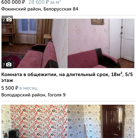
₽
₽
600 000
28 600
за м²
Фокинский район, Белорусская 84
2
7
Комната в общежитии, на длительный срок, 18м², 5/5
этаж
₽
5 500
в месяц
Володарский район, Гоголя 9