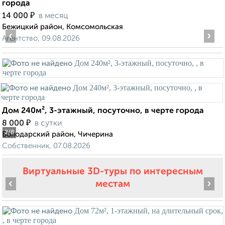
города
₽
14 000
в месяц
Бежицкий район, Комсомольская
‹
›
Агентство, 09.08.2026
Дом 240м², 3-этажный, посуточно, в черте города
₽
8 000
в сутки
2
/8
Володарский район, Чичерина
Собственник, 07.08.2026
Виртуальные 3D-туры по интересным
‹
›
местам