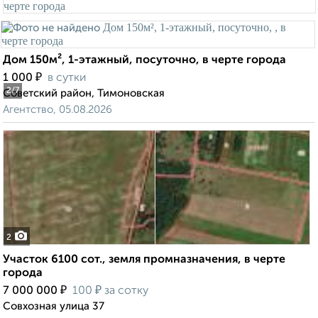
Дом 150м², 1-этажный, посуточно, в черте города
₽
1 000
в сутки
2
/7
Советский район, Тимоновская
Агентство, 05.08.2026
2
Участок 6100 сот., земля промназначения, в черте
города
₽
₽
7 000 000
100
за сотку
Совхозная улица 37