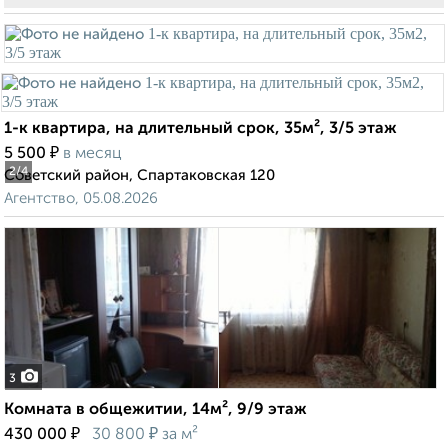
1-к квартира, на длительный срок, 35м², 3/5 этаж
₽
5 500
в месяц
2
/4
Советский район, Спартаковская 120
Агентство, 05.08.2026
3
Комната в общежитии, 14м², 9/9 этаж
₽
₽
430 000
30 800
за м²