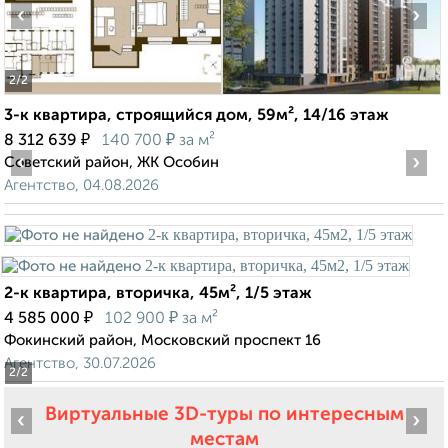
‹
›
2
/2
3-к квартира, строящийся дом, 59м², 14/16 этаж
₽
₽
8 312 639
140 700
за м²
‹
›
Советский район, ЖК Особин
Агентство, 04.08.2026
2-к квартира, вторичка, 45м², 1/5 этаж
₽
₽
4 585 000
102 900
за м²
Фокинский район, Московский проспект 16
Агентство, 30.07.2026
2
/2
Виртуальные 3D-туры по интересным
‹
›
местам