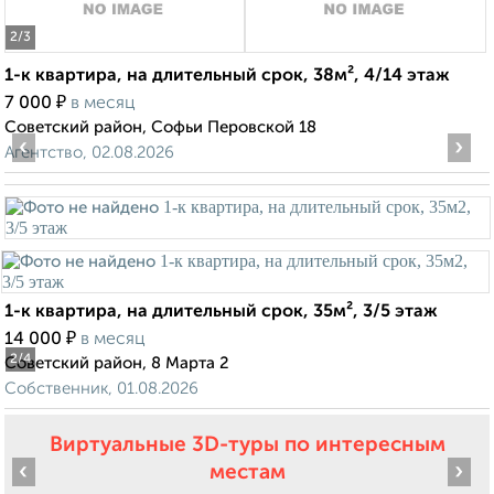
2
/3
1-к квартира, на длительный срок, 38м², 4/14 этаж
₽
7 000
в месяц
Советский район, Софьи Перовской 18
‹
›
Агентство, 02.08.2026
1-к квартира, на длительный срок, 35м², 3/5 этаж
₽
14 000
в месяц
2
/4
Советский район, 8 Марта 2
Собственник, 01.08.2026
Виртуальные 3D-туры по интересным
‹
›
местам