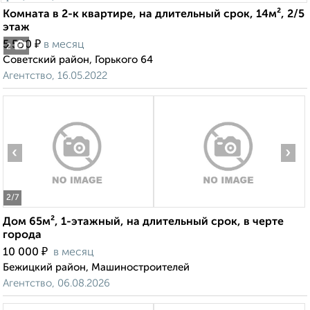
Комната в 2-к квартире, на длительный срок, 14м², 2/5
этаж
₽
5 500
в месяц
2
Советский район, Горького 64
Агентство, 16.05.2022
‹
›
2
/7
Дом 65м², 1-этажный, на длительный срок, в черте
города
₽
10 000
в месяц
Бежицкий район, Машиностроителей
Агентство, 06.08.2026