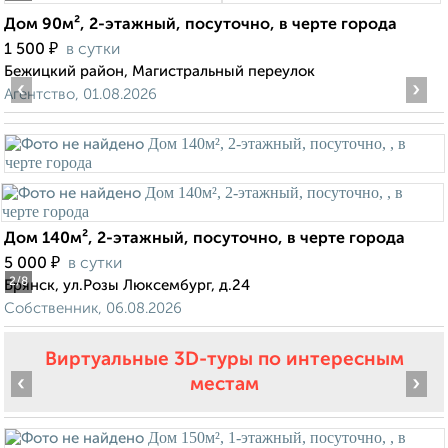
Дом 90м², 2-этажный, посуточно, в черте города
₽
1 500
в сутки
Бежицкий район, Магистральный переулок
‹
›
Агентство, 01.08.2026
Дом 140м², 2-этажный, посуточно, в черте города
₽
5 000
в сутки
2
/8
Брянск, ул.Розы Люксембург, д.24
Собственник, 06.08.2026
Виртуальные 3D-туры по интересным
‹
›
местам