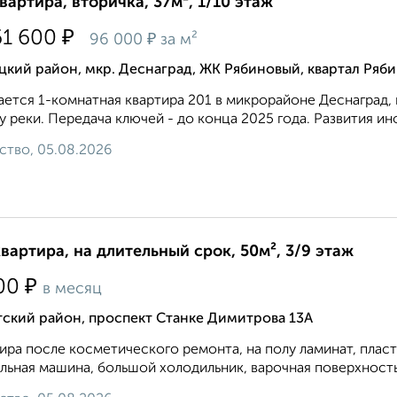
квартира, вторичка, 37м², 1/10 этаж
₽
61 600
₽
96 000
за м²
кий район, мкр. Деснаград, ЖК Рябиновый, квартал Ряб
ется 1-комнатная квартира 201 в микрорайоне Деснаград, 
у реки. Передача ключей - до конца 2025 года. Развития инф
ство, 05.08.2026
квартира, на длительный срок, 50м², 3/9 этаж
₽
00
в месяц
тский район, проспект Станке Димитрова 13А
ира после косметического ремонта, на полу ламинат, плас
льная машина, большой холодильник, варочная поверхность и