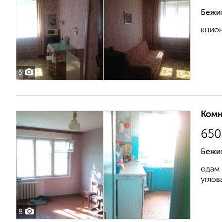
Бежиц
кцион
5
Комн
650
Бежи
одам 
углов
8