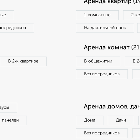
Аренда квартир (1
ные
1‑комнатные
2‑к
посредников
На длительный срок
Аренда комнат (21
В 2‑к квартире
В общежитии
В 2
Без посредников
Аренда домов, дач
аусы
п панелей
Дома
Дачи
Без посредников