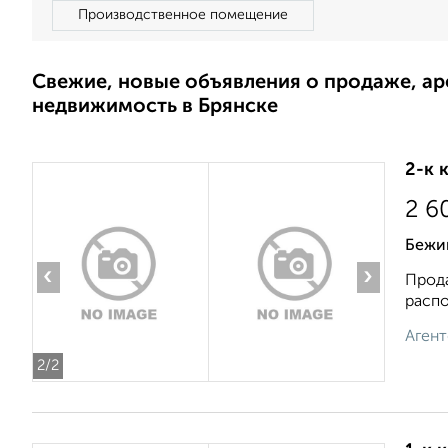
Производственное помещение
Свежие, новые объявления о продаже, а
недвижимость в Брянске
2-к 
2 6
Бежиц
‹
›
Прода
распо
Агент
2
/2