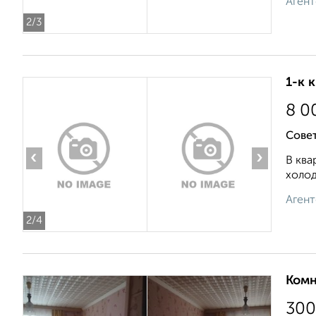
Агент
2
/3
1-к 
8 0
Совет
‹
›
В ква
холод
Агент
2
/4
Комн
300