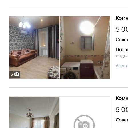
Комн
5 0
Сове
Полны
подкл
Агент
3
Комн
5 0
Совет