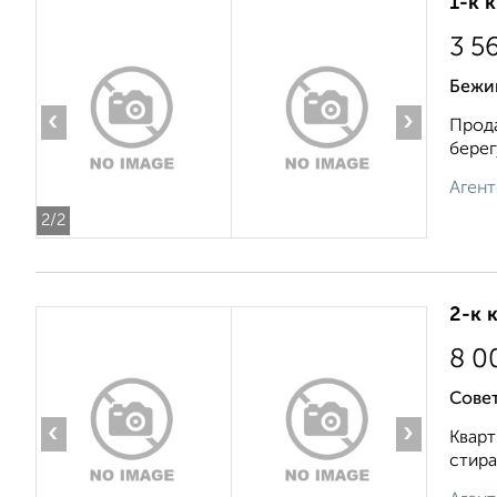
1-к 
3 5
Бежиц
‹
›
Прода
берег
Агент
2
/2
2-к 
8 0
Сове
‹
›
Кварт
стира