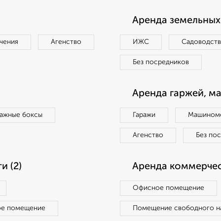
Аренда земельных 
чения
Агенство
ИЖС
Садоводст
Без посредников
Аренда гаржей, м
ражные боксы
Гаражи
Машиноме
Агенство
Без по
 (2)
Аренда коммерчес
Офисное помещение
ое помещение
Помещение свободного н