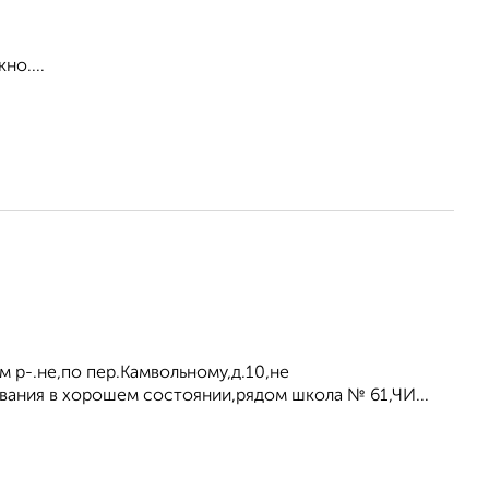
но....
 р-.не,по пер.Камвольному,д.10,не
ования в хорошем состоянии,рядом школа № 61,ЧИ...