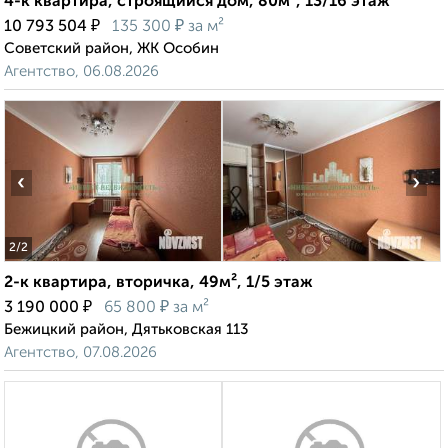
4-к квартира, строящийся дом, 80м², 13/16 этаж
₽
₽
10 793 504
135 300
за м²
Советский район, ЖК Особин
Агентство, 06.08.2026
‹
›
2
/2
2-к квартира, вторичка, 49м², 1/5 этаж
₽
₽
3 190 000
65 800
за м²
Бежицкий район, Дятьковская 113
Агентство, 07.08.2026