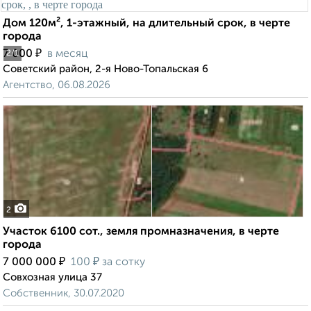
Дом 120м², 1-этажный, на длительный срок, в черте
города
₽
7 000
в месяц
2
/1
Советский район, 2-я Ново-Топальская 6
Агентство, 06.08.2026
2
Участок 6100 сот., земля промназначения, в черте
города
₽
₽
7 000 000
100
за сотку
Совхозная улица 37
Собственник, 30.07.2020