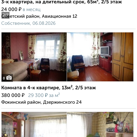
3-к квартира, на длительный срок, 65м², 2/5 этаж
₽
24 000
в месяц
2
/7
Советский район, Авиационная 12
Собственник, 06.08.2026
8
Комната в 4-к квартире, 13м², 2/5 этаж
₽
₽
380 000
29 300
за м²
Фокинский район, Дзержинского 24