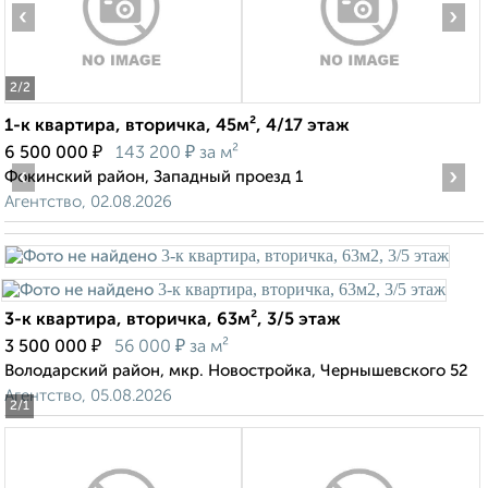
‹
›
2
/2
1-к квартира, вторичка, 45м², 4/17 этаж
₽
₽
6 500 000
143 200
за м²
‹
›
Фокинский район, Западный проезд 1
Агентство, 02.08.2026
3-к квартира, вторичка, 63м², 3/5 этаж
₽
₽
3 500 000
56 000
за м²
Володарский район, мкр. Новостройка, Чернышевского 52
Агентство, 05.08.2026
2
/1