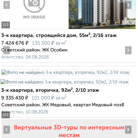
‹
›
2
/2
3-к квартира, строящийся дом, 55м², 2/16 этаж
₽
₽
7 424 676
135 300
за м²
‹
›
Советский район, ЖК Особин
Агентство, 06.08.2026
3-к квартира, вторичка, 92м², 2/10 этаж
₽
₽
9 335 430
101 000
за м²
Советский район, ЖК Медовый, квартал Медовый поз8
Агентство, 10.08.2026
2
/2
Виртуальные 3D-туры по интересным
‹
›
местам