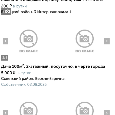
Комната в общежитии, посуточно, 16м², 4/4 этаж
₽
200
в сутки
Бежицкий район, 3 Интернационала 1
4
‹
›
2
/8
Дача 100м², 2-этажный, посуточно, в черте города
₽
5 000
в сутки
Советский район, Верхне-Заречная
Собственник, 08.08.2026
‹
›