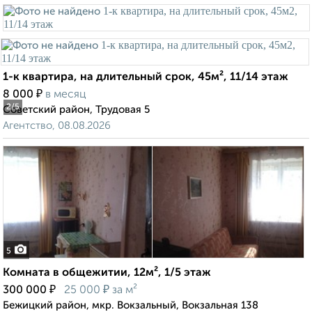
1-к квартира, на длительный срок, 45м², 11/14 этаж
₽
8 000
в месяц
2
/5
Советский район, Трудовая 5
Агентство, 08.08.2026
5
Комната в общежитии, 12м², 1/5 этаж
₽
₽
300 000
25 000
за м²
Бежицкий район, мкр. Вокзальный, Вокзальная 138