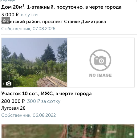
Дом 20м², 1-этажный, посуточно, в черте города
₽
3 000
в сутки
2
/8
Советский район, проспект Станке Димитрова
Собственник, 07.08.2026
1
Участок 10 сот., ИЖС, в черте города
₽
₽
280 000
300
за сотку
Луговая 28
Собственник, 06.08.2022