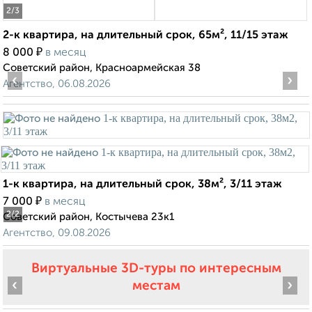
2
/3
2-к квартира, на длительный срок, 65м², 11/15 этаж
₽
8 000
в месяц
Советский район, Красноармейская 38
‹
›
Агентство, 06.08.2026
1-к квартира, на длительный срок, 38м², 3/11 этаж
₽
7 000
в месяц
2
/2
Советский район, Костычева 23к1
Агентство, 09.08.2026
Виртуальные 3D-туры по интересным
‹
›
местам