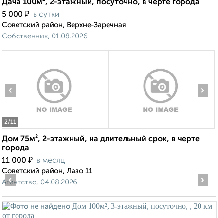
Дача 100м², 2-этажный, посуточно, в черте города
₽
5 000
в сутки
Советский район, Верхне-Заречная
Собственник, 01.08.2026
‹
›
2
/11
Дом 75м², 2-этажный, на длительный срок, в черте
города
₽
11 000
в месяц
Советский район, Лазо 11
‹
›
Агентство, 04.08.2026