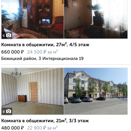
6
Комната в общежитии, 27м², 4/5 этаж
₽
₽
660 000
24 500
за м²
Бежицкий район, 3 Интернационала 19
8
Комната в общежитии, 21м², 3/3 этаж
₽
₽
480 000
22 900
за м²