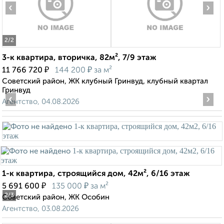
‹
›
2
/2
3-к квартира, вторичка, 82м², 7/9 этаж
₽
₽
11 766 720
144 200
за м²
Советский район, ЖК клубный Гринвуд, клубный квартал
Гринвуд
‹
›
Агентство, 04.08.2026
1-к квартира, строящийся дом, 42м², 6/16 этаж
₽
₽
5 691 600
135 000
за м²
2
/3
Советский район, ЖК Особин
Агентство, 03.08.2026