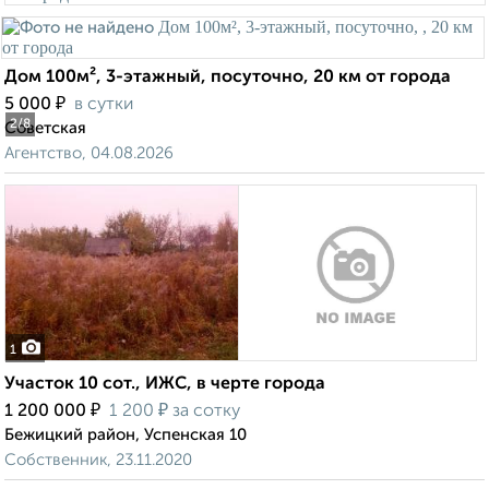
Дом 100м², 3-этажный, посуточно, 20 км от города
₽
5 000
в сутки
2
/8
Советская
Агентство, 04.08.2026
1
Участок 10 сот., ИЖС, в черте города
₽
₽
1 200 000
1 200
за сотку
Бежицкий район, Успенская 10
Собственник, 23.11.2020