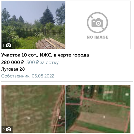
1
Участок 10 сот., ИЖС, в черте города
₽
₽
280 000
300
за сотку
Луговая 28
Собственник, 06.08.2022
2