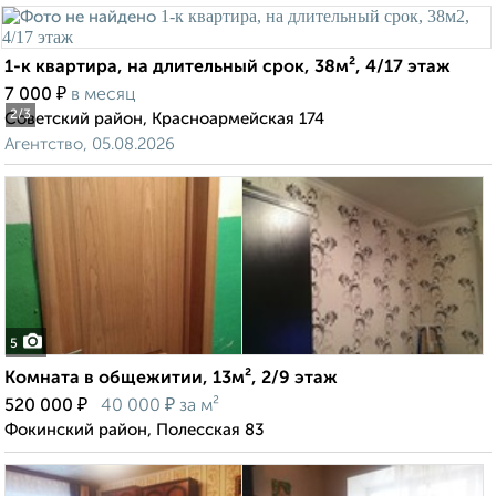
1-к квартира, на длительный срок, 38м², 4/17 этаж
₽
7 000
в месяц
2
/3
Советский район, Красноармейская 174
Агентство, 05.08.2026
5
Комната в общежитии, 13м², 2/9 этаж
₽
₽
520 000
40 000
за м²
Фокинский район, Полесская 83