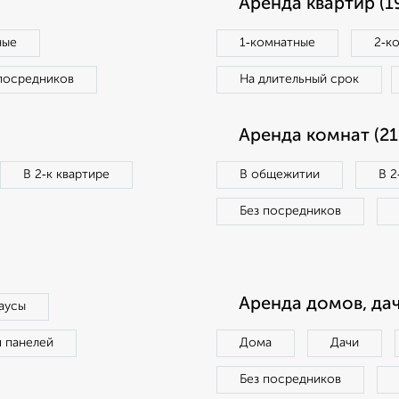
Аренда квартир (1
ные
1‑комнатные
2‑к
посредников
На длительный срок
Аренда комнат (21
В 2‑к квартире
В общежитии
В 2
Без посредников
Аренда домов, дач
аусы
п панелей
Дома
Дачи
Без посредников