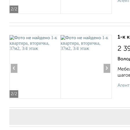
Агент
2
/2
1-к 
2 3
Воло
‹
›
Мебел
шагов
Агент
2
/2