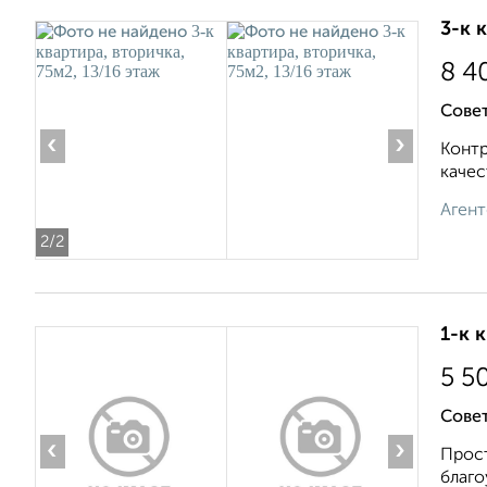
3-к 
8 4
Сове
‹
›
Контр
качес
Агент
2
/2
1-к 
5 5
Совет
‹
›
Прост
благо