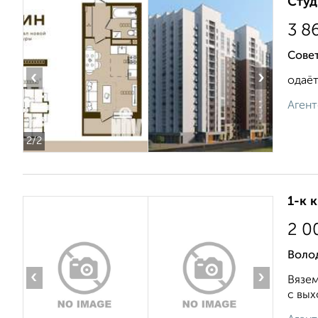
Студ
3 8
Сове
‹
›
одаёт
Агент
2
/2
1-к 
2 0
Воло
‹
›
Вязем
с вых