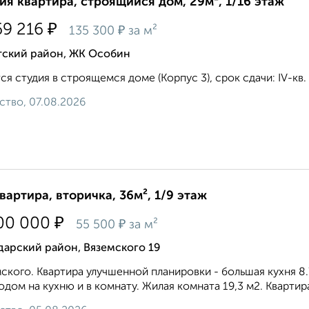
ия квартира, строящийся дом, 29м², 1/16 этаж
₽
69 216
₽
135 300
за м²
тский район, ЖК Особин
ся студия в строящемся доме (Корпус 3), срок сдачи: IV-кв. 
ство, 07.08.2026
квартира, вторичка, 36м², 1/9 этаж
₽
00 000
₽
55 500
за м²
дарский район, Вяземского 19
ского. Квартира улучшенной планировки - большая кухня 8.
одом на кухню и в комнату. Жилая комната 19,3 м2. Квартира