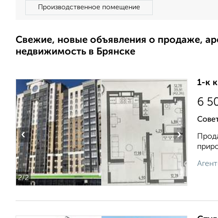
Производственное помещение
Свежие, новые объявления о продаже, а
недвижимость в Брянске
1-к 
6 5
Совет
‹
›
Прода
приpo
Агент
2
/2