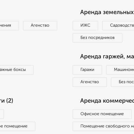
Аренда земельных 
чения
Агенство
ИЖС
Садоводст
Без посредников
Аренда гаржей, м
ражные боксы
Гаражи
Машиноме
Агенство
Без по
 (2)
Аренда коммерчес
Офисное помещение
ое помещение
Помещение свободного н