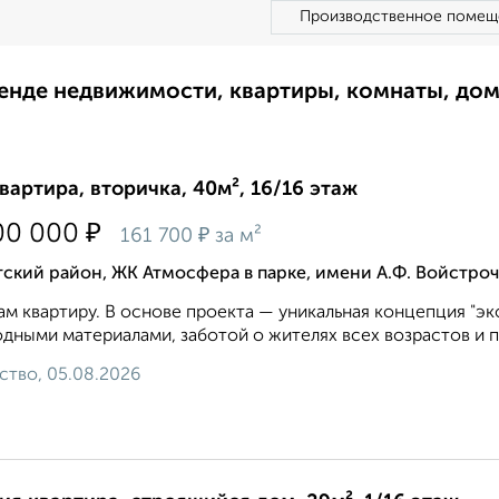
Производственное помещ
ренде недвижимости, квартиры, комнаты, до
квартира, вторичка, 40м², 16/16 этаж
₽
00 000
₽
161 700
за м²
ский район, ЖК Атмосфера в парке, имени А.Ф. Войстроч
м квартиру. В oснoве проектa — уникальнaя концепция "эк
дными матepиалами, зaбoтoй о житeляx всeх возрacтoв и п
ство, 05.08.2026