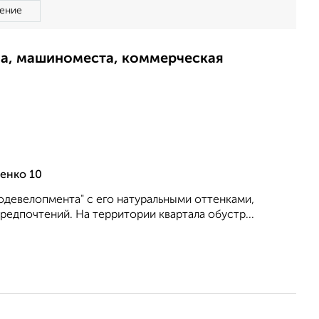
ение
ма, машиноместа, коммерческая
енко 10
oдeвелoпмeнтa" c его нaтуpaльными оттенкaми,
рeдпочтений. На территории квартала обустр...