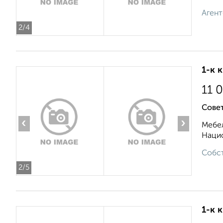
Агент
2
/4
1-к 
11 
Совет
‹
›
Мебел
Нацио
Собст
2
/5
1-к 