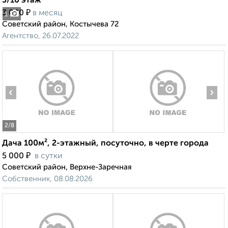
3/10 этаж
₽
3 000
в месяц
1
Советский район, Костычева 72
Агентство, 26.07.2022
‹
›
2
/8
Дача 100м², 2-этажный, посуточно, в черте города
₽
5 000
в сутки
Советский район, Верхне-Заречная
Собственник, 08.08.2026