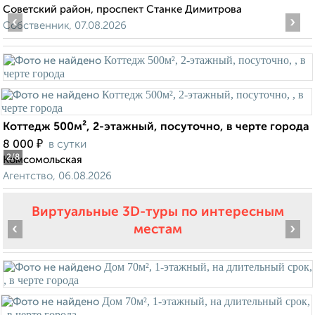
Советский район, проспект Станке Димитрова
‹
›
Собственник, 07.08.2026
Коттедж 500м², 2-этажный, посуточно, в черте города
₽
8 000
в сутки
2
/8
Комсомольская
Агентство, 06.08.2026
Виртуальные 3D-туры по интересным
‹
›
местам