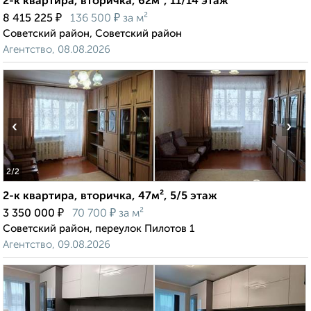
2-к квартира, вторичка, 62м², 11/14 этаж
₽
₽
8 415 225
136 500
за м²
Советский район, Советский район
Агентство, 08.08.2026
‹
›
2
/2
2-к квартира, вторичка, 47м², 5/5 этаж
₽
₽
3 350 000
70 700
за м²
Советский район, переулок Пилотов 1
Агентство, 09.08.2026