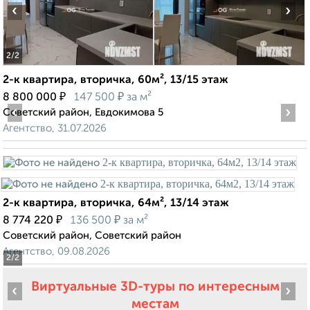
‹
›
2
/2
2-к квартира, вторичка, 60м², 13/15 этаж
₽
₽
8 800 000
147 500
за м²
‹
›
Советский район, Евдокимова 5
Агентство, 31.07.2026
2-к квартира, вторичка, 64м², 13/14 этаж
₽
₽
8 774 220
136 500
за м²
Советский район, Советский район
Агентство, 09.08.2026
2
/2
Виртуальные 3D-туры по интересным
‹
›
местам