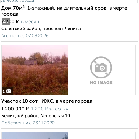
Дом 70м², 1-этажный, на длительный срок, в черте
города
₽
7 000
в месяц
2
/8
Советский район, проспект Ленина
Агентство, 07.08.2026
1
Участок 10 сот., ИЖС, в черте города
₽
₽
1 200 000
1 200
за сотку
Бежицкий район, Успенская 10
Собственник, 23.11.2020