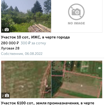
1
Участок 10 сот., ИЖС, в черте города
₽
₽
280 000
300
за сотку
Луговая 28
Собственник, 06.08.2022
2
Участок 6100 сот., земля промназначения, в черте