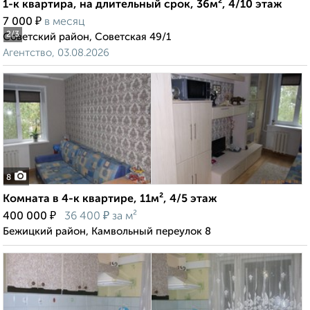
1-к квартира, на длительный срок, 36м², 4/10 этаж
₽
7 000
в месяц
2
/3
Советский район, Советская 49/1
Агентство, 03.08.2026
8
Комната в 4-к квартире, 11м², 4/5 этаж
₽
₽
400 000
36 400
за м²
Бежицкий район, Камвольный переулок 8