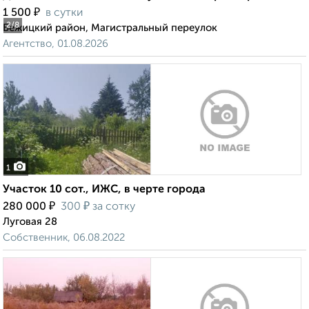
₽
1 500
в сутки
2
/8
Бежицкий район, Магистральный переулок
Агентство, 01.08.2026
1
Участок 10 сот., ИЖС, в черте города
₽
₽
280 000
300
за сотку
Луговая 28
Собственник, 06.08.2022