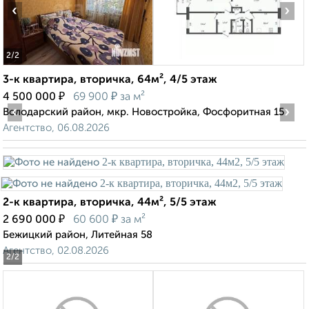
‹
›
2
/2
3-к квартира, вторичка, 64м², 4/5 этаж
₽
₽
4 500 000
69 900
за м²
‹
›
Володарский район, мкр. Новостройка, Фосфоритная 15
Агентство, 06.08.2026
2-к квартира, вторичка, 44м², 5/5 этаж
₽
₽
2 690 000
60 600
за м²
Бежицкий район, Литейная 58
Агентство, 02.08.2026
2
/2