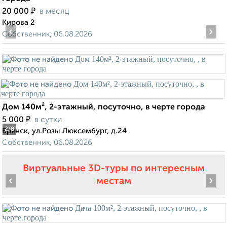
₽
20 000
в месяц
Кирова 2
‹
›
Собственник, 06.08.2026
Дом 140м², 2-этажный, посуточно, в черте города
₽
5 000
в сутки
2
/8
Брянск, ул.Розы Люксембург, д.24
Собственник, 06.08.2026
Виртуальные 3D-туры по интересным
‹
›
местам