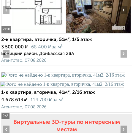
‹
›
2
/10
2-к квартира, вторичка, 51м², 1/5 этаж
₽
₽
3 500 000
68 400
за м²
‹
›
Бежицкий район, Донбасская 28А
Агентство, 07.08.2026
1-к квартира, вторичка, 41м², 2/16 этаж
₽
₽
4 678 613
114 700
за м²
Агентство, 07.08.2026
2
/2
Виртуальные 3D-туры по интересным
‹
›
местам