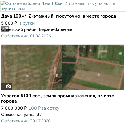
Дача 100м², 2-этажный, посуточно, в черте города
₽
5 000
в сутки
2
/8
Советский район, Верхне-Заречная
Собственник, 01.08.2026
2
Участок 6100 сот., земля промназначения, в черте
города
₽
₽
7 000 000
100
за сотку
Совхозная улица 37
Собственник, 30.07.2020