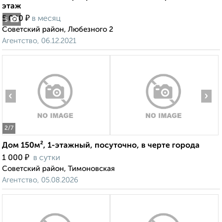
этаж
₽
5 000
в месяц
5
Советский район, Любезного 2
Агентство, 06.12.2021
‹
›
2
/7
Дом 150м², 1-этажный, посуточно, в черте города
₽
1 000
в сутки
Советский район, Тимоновская
Агентство, 05.08.2026