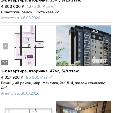
1-к квартира, вторичка, 35м², 9/10 этаж
₽
₽
4 800 000
137 200
за м²
Советский район, Костычева 72
Агентство, 06.08.2026
‹
›
2
/2
1-к квартира, вторичка, 47м², 5/8 этаж
₽
₽
4 017 920
86 000
за м²
Бежицкий район, мкр. Мексика, ЖК Д-4, жилой комплекс
Д-4
Агентство, 30.07.2026