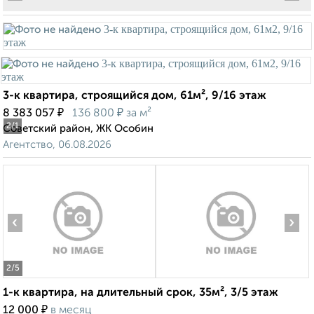
3-к квартира, строящийся дом, 61м², 9/16 этаж
₽
₽
8 383 057
136 800
за м²
2
/1
Советский район, ЖК Особин
Агентство, 06.08.2026
‹
›
2
/5
1-к квартира, на длительный срок, 35м², 3/5 этаж
₽
12 000
в месяц