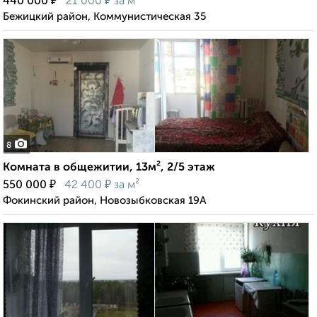
₽
₽
440 000
21 000
за м²
Бежицкий район, Коммунистическая 35
8
Комната в общежитии, 13м², 2/5 этаж
₽
₽
550 000
42 400
за м²
Фокинский район, Новозыбковская 19А