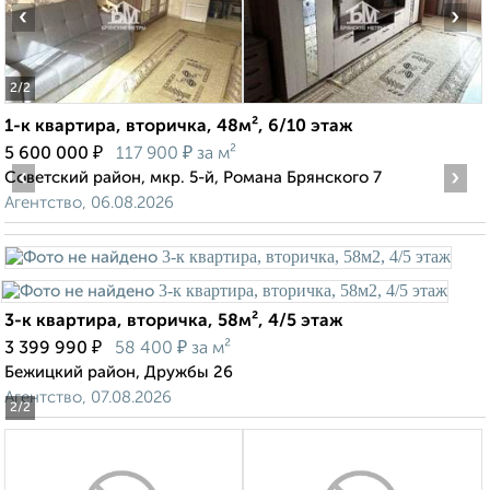
‹
›
2
/2
1-к квартира, вторичка, 48м², 6/10 этаж
₽
₽
5 600 000
117 900
за м²
‹
›
Советский район, мкр. 5-й, Романа Брянского 7
Агентство, 06.08.2026
3-к квартира, вторичка, 58м², 4/5 этаж
₽
₽
3 399 990
58 400
за м²
Бежицкий район, Дружбы 26
Агентство, 07.08.2026
2
/2