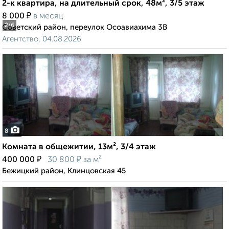
2-к квартира, на длительный срок, 48м², 3/5 этаж
₽
8 000
в месяц
2
/6
Советский район, переулок Осоавиахима 3В
Агентство, 04.08.2026
8
Комната в общежитии, 13м², 3/4 этаж
₽
₽
400 000
30 800
за м²
Бежицкий район, Клинцовская 45