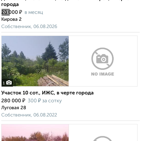
города
₽
20 000
в месяц
2
/1
Кирова 2
Собственник, 06.08.2026
1
Участок 10 сот., ИЖС, в черте города
₽
₽
280 000
300
за сотку
Луговая 28
Собственник, 06.08.2022