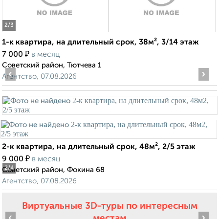
2
/3
1-к квартира, на длительный срок, 38м², 3/14 этаж
₽
7 000
в месяц
Советский район, Тютчева 1
‹
›
Агентство, 07.08.2026
2-к квартира, на длительный срок, 48м², 2/5 этаж
₽
9 000
в месяц
2
/4
Советский район, Фокина 68
Агентство, 07.08.2026
Виртуальные 3D-туры по интересным
‹
›
местам