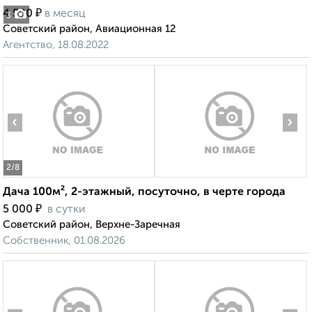
₽
4 500
в месяц
3
Советский район, Авиационная 12
Агентство, 18.08.2022
‹
›
2
/8
Дача 100м², 2-этажный, посуточно, в черте города
₽
5 000
в сутки
Советский район, Верхне-Заречная
Собственник, 01.08.2026