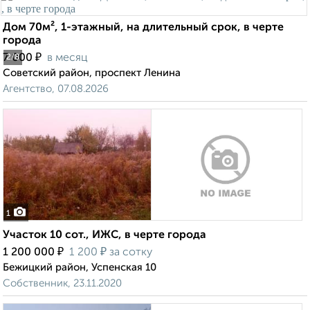
Дом 70м², 1-этажный, на длительный срок, в черте
города
₽
7 000
в месяц
2
/8
Советский район, проспект Ленина
Агентство, 07.08.2026
1
Участок 10 сот., ИЖС, в черте города
₽
₽
1 200 000
1 200
за сотку
Бежицкий район, Успенская 10
Собственник, 23.11.2020