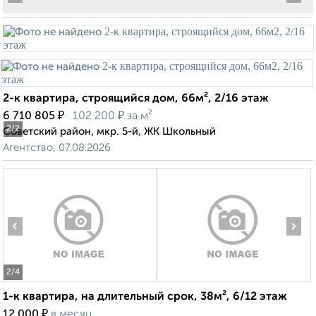
2-к квартира, строящийся дом, 66м², 2/16 этаж
₽
₽
6 710 805
102 200
за м²
2
/2
Советский район, мкр. 5-й, ЖК Школьный
Агентство, 07.08.2026
‹
›
2
/4
1-к квартира, на длительный срок, 38м², 6/12 этаж
₽
12 000
в месяц