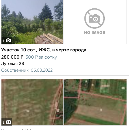
1
Участок 10 сот., ИЖС, в черте города
₽
₽
280 000
300
за сотку
Луговая 28
Собственник, 06.08.2022
2