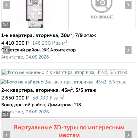
‹
›
2
/2
1-к квартира, вторичка, 30м², 7/9 этаж
₽
₽
4 410 000
145 200
за м²
‹
›
Советский район, ЖК Архитектор
Агентство, 04.08.2026
2-к квартира, вторичка, 45м², 5/5 этаж
₽
₽
2 650 000
58 900
за м²
Володарский район, Димитрова 118
Агентство, 08.08.2026
2
/2
Виртуальные 3D-туры по интересным
‹
›
местам