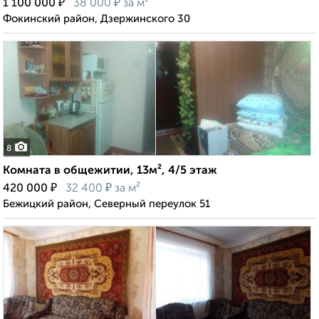
₽
₽
1 100 000
38 000
за м²
Фокинский район, Дзержинского 30
8
Комната в общежитии, 13м², 4/5 этаж
₽
₽
420 000
32 400
за м²
Бежицкий район, Северный переулок 51