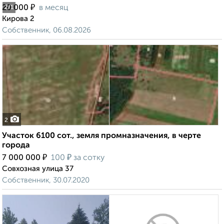
₽
20 000
в месяц
2
/1
Кирова 2
Собственник, 06.08.2026
2
Участок 6100 сот., земля промназначения, в черте
города
₽
₽
7 000 000
100
за сотку
Совхозная улица 37
Собственник, 30.07.2020