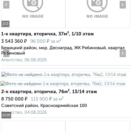
‹
›
2
/2
1-к квартира, вторичка, 37м², 1/10 этаж
₽
₽
3 543 360
96 000
за м²
Бежицкий район, мкр. Деснаград, ЖК Рябиновый, квартал
‹
›
Рябиновый
Агентство, 06.08.2026
2-к квартира, вторичка, 76м², 13/14 этаж
₽
₽
8 750 000
115 900
за м²
Советский район, Красноармейская 100
Агентство, 04.08.2026
2
/10