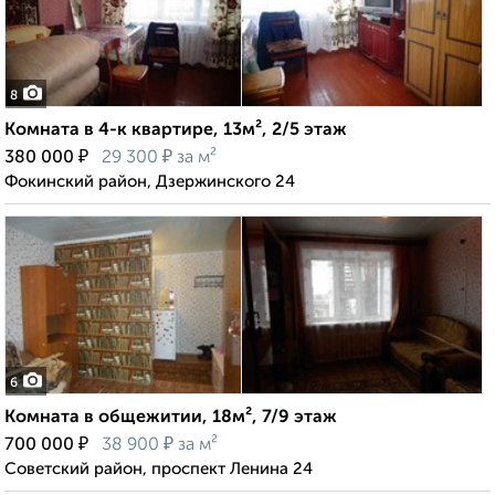
8
Комната в 4-к квартире, 13м², 2/5 этаж
₽
₽
380 000
29 300
за м²
Фокинский район, Дзержинского 24
6
Комната в общежитии, 18м², 7/9 этаж
₽
₽
700 000
38 900
за м²
Советский район, проспект Ленина 24