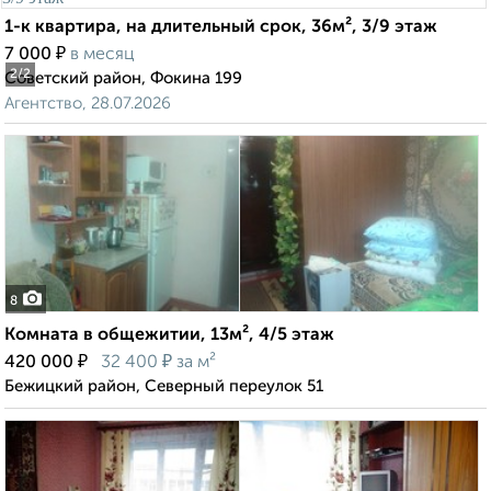
1-к квартира, на длительный срок, 36м², 3/9 этаж
₽
7 000
в месяц
2
/2
Советский район, Фокина 199
Агентство, 28.07.2026
8
Комната в общежитии, 13м², 4/5 этаж
₽
₽
420 000
32 400
за м²
Бежицкий район, Северный переулок 51