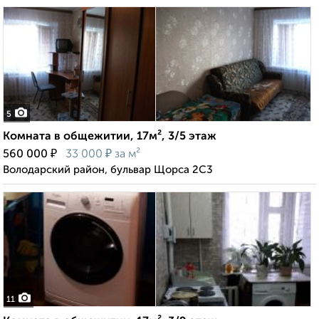
5
Комната в общежитии, 17м², 3/5 этаж
₽
₽
560 000
33 000
за м²
Володарский район, бульвар Щорса 2С3
11