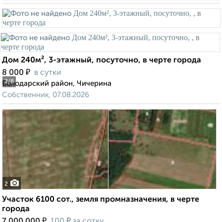
Дом 240м², 3-этажный, посуточно, в черте города
₽
8 000
в сутки
2
/8
Володарский район, Чичерина
Собственник, 07.08.2026
2
Участок 6100 сот., земля промназначения, в черте
города
₽
₽
7 000 000
100
за сотку