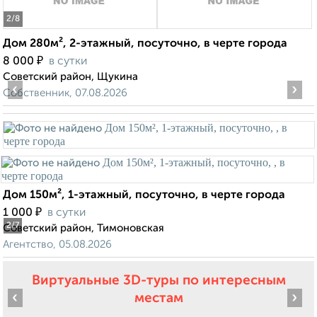
2
/8
Дом 280м², 2-этажный, посуточно, в черте города
₽
8 000
в сутки
Советский район, Щукина
‹
›
Собственник, 07.08.2026
Дом 150м², 1-этажный, посуточно, в черте города
₽
1 000
в сутки
2
/7
Советский район, Тимоновская
Агентство, 05.08.2026
Виртуальные 3D-туры по интересным
‹
›
местам