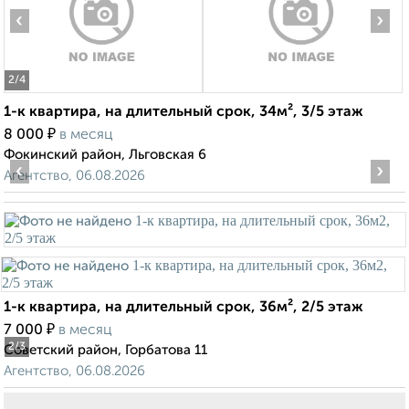
‹
›
2
/4
1-к квартира, на длительный срок, 34м², 3/5 этаж
₽
8 000
в месяц
Фокинский район, Льговская 6
‹
›
Агентство, 06.08.2026
1-к квартира, на длительный срок, 36м², 2/5 этаж
₽
7 000
в месяц
2
/3
Советский район, Горбатова 11
Агентство, 06.08.2026