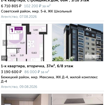
2-к квартира, строящийся дом, 66м², 3/16 этаж
₽
₽
6 710 805
102 200
за м²
Советский район, мкр. 5-й, ЖК Школьный
Агентство, 07.08.2026
‹
›
2
/2
1-к квартира, вторичка, 37м², 6/8 этаж
₽
₽
3 190 600
86 000
за м²
Бежицкий район, мкр. Мексика, ЖК Д-4, жилой комплекс
Д-4
Агентство, 09.08.2026