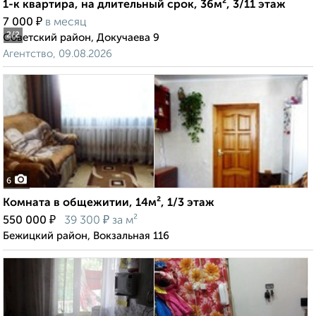
1-к квартира, на длительный срок, 36м², 3/11 этаж
₽
7 000
в месяц
2
/2
Советский район, Докучаева 9
Агентство, 09.08.2026
6
Комната в общежитии, 14м², 1/3 этаж
₽
₽
550 000
39 300
за м²
Бежицкий район, Вокзальная 116