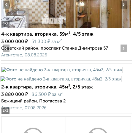
‹
›
2
/2
4-к квартира, вторичка, 59м², 4/5 этаж
₽
₽
3 000 000
51 300
за м²
‹
›
Советский район, проспект Станке Димитрова 57
Агентство, 08.08.2026
2-к квартира, вторичка, 45м², 2/5 этаж
₽
₽
3 880 000
86 300
за м²
Бежицкий район, Протасова 2
Агентство, 07.08.2026
2
/2