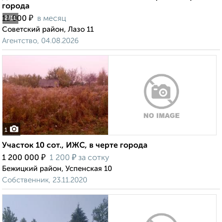
города
₽
11 000
в месяц
2
/11
Советский район, Лазо 11
Агентство, 04.08.2026
1
Участок 10 сот., ИЖС, в черте города
₽
₽
1 200 000
1 200
за сотку
Бежицкий район, Успенская 10
Собственник, 23.11.2020