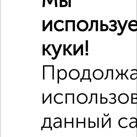
Мы
₽
7 310 000
использу
Средняя цена район
Это предложение
Средняя цена по городу
куки!
Похожие предложения рядом
2‑комнатные квартиры недалеко от Советский район
Продолж
использо
данный са