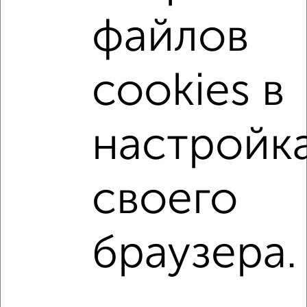
2-к квартиры
Поиск по схожим параметрам:
файлов
Советский район
на улице Советский район
не первый этаж
не последний этаж
с балконом
cookies в
с центральным отоплением
Вторичное жилье
в кирпичном доме
с раздельным санузлом
настройк
площадью до 70 м²
С кухней-гостиной
С паркингом
своего
↑ НАВЕРХ К МЕНЮ
браузера.
Однокомнатные
Двухкомнатные
Трехкомнатные
4‑комнатные
Квартиры студии
От застройщика
Без посредников
Вторичное жилье
В новостройке
В строящемся доме
В новом доме