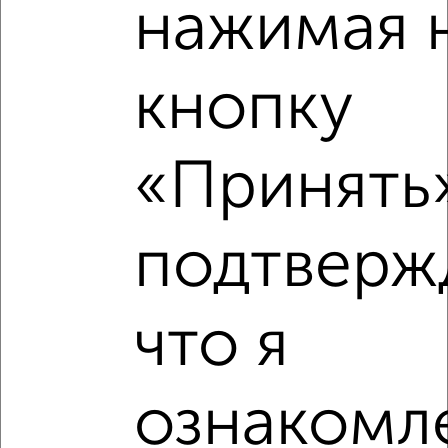
нажимая 
кнопку
«Принять»
Рядом, с меньшей ценой
Недалеко от Советский район с ценой ниже
подтверж
что я
‹
›
2
/2
ознакомле
2-к квартира, вторичка, 72м², 10/10 этаж