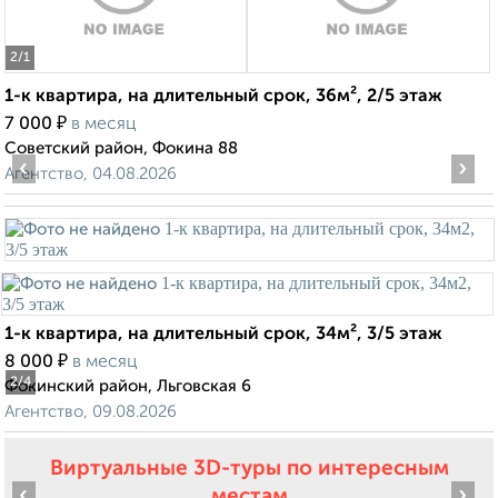
2
/1
1-к квартира, на длительный срок, 36м², 2/5 этаж
₽
7 000
в месяц
Советский район, Фокина 88
‹
›
Агентство, 04.08.2026
1-к квартира, на длительный срок, 34м², 3/5 этаж
₽
8 000
в месяц
2
/4
Фокинский район, Льговская 6
Агентство, 09.08.2026
Виртуальные 3D-туры по интересным
‹
›
местам