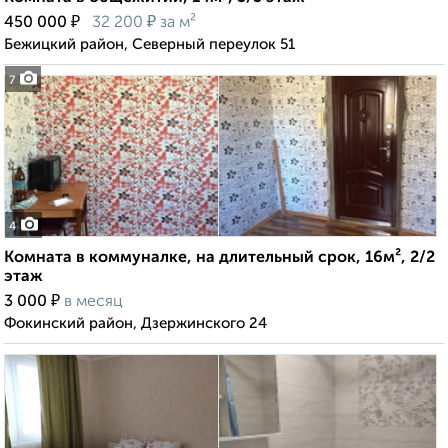
₽
₽
450 000
32 200
за м²
Бежицкий район, Северный переулок 51
7
4
Комната в коммуналке, на длительный срок, 16м², 2/2
этаж
₽
3 000
в месяц
Фокинский район, Дзержинского 24