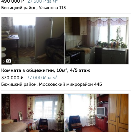
₽
₽
490 000
27 300
за м²
Бежицкий район, Ульянова 113
5
Комната в общежитии, 10м², 4/5 этаж
₽
₽
370 000
37 000
за м²
Бежицкий район, Московский микрорайон 44Б