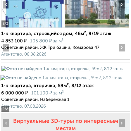
‹
›
2
/2
1-к квартира, строящийся дом, 46м², 9/19 этаж
₽
₽
4 853 100
105 800
за м²
‹
›
Советский район, ЖК Три башни, Комарова 47
Агентство, 08.08.2026
1-к квартира, вторичка, 59м², 8/12 этаж
₽
₽
6 000 000
101 100
за м²
Советский район, Набережная 1
Агентство, 07.08.2026
2
/2
Виртуальные 3D-туры по интересным
‹
›
местам