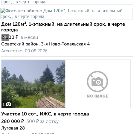
Дом 120м², 1-этажный, на длительный срок, в черте
города
₽
8 000
в месяц
2
/1
Советский район, 3-я Ново-Топальская 4
Агентство, 09.08.2026
1
Участок 10 сот., ИЖС, в черте города
₽
₽
280 000
300
за сотку
Луговая 28