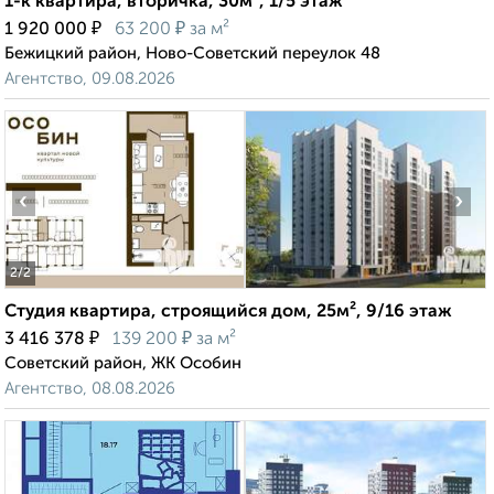
1-к квартира, вторичка, 30м², 1/5 этаж
₽
₽
1 920 000
63 200
за м²
Бежицкий район, Ново-Советский переулок 48
Агентство, 09.08.2026
‹
›
2
/2
Студия квартира, строящийся дом, 25м², 9/16 этаж
₽
₽
3 416 378
139 200
за м²
Советский район, ЖК Особин
Агентство, 08.08.2026