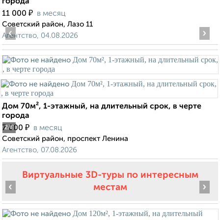
города
₽
11 000
в месяц
Советский район, Лазо 11
‹
›
Агентство, 04.08.2026
Дом 70м², 1-этажный, на длительный срок, в черте
города
₽
7 000
в месяц
2
/8
Советский район, проспект Ленина
Агентство, 07.08.2026
Виртуальные 3D-туры по интересным
‹
›
местам